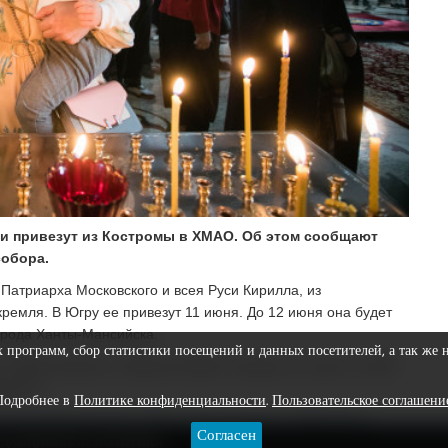
и привезут из Костромы в ХМАО. Об этом сообщают
собора.
Патриарха Московского и всея Руси Кирилла, из
ремля. В Югру ее привезут 11 июня. До 12 июня она будет
орода Ханты-Мансийска.
х программ, сбор статистики посещений и данных посетителей, а так же 
в соборе доступ к святыне будет открыт 11 июня с 16:00
бщении.
Подробнее в
Политике конфиденциальности
.
Пользовательское соглашени
ицком кафедральном соборе города Сургута. Помолится
Согласен
я с 10:30 до 20:00, 14 июня – с 8:00 до 16:00.
ЕДАКЦИОННАЯ ПОЛИТИКА