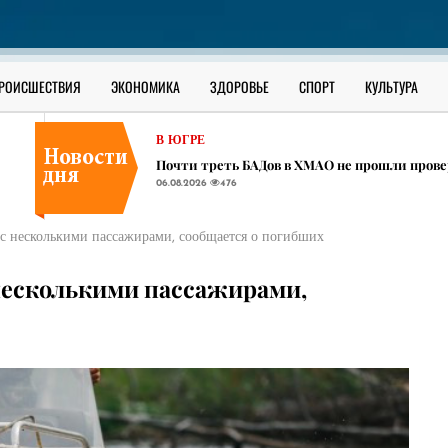
В ЮГРЕ
​В ХМАО всплеск энтеровирусной инфекции:
06.08.2026
418
ОФИЦИАЛЬНО
РОИСШЕСТВИЯ
ЭКОНОМИКА
ЗДОРОВЬЕ
СПОРТ
КУЛЬТУРА
Как уберечь ребенка от наркотиков: разбор 
06.08.2026
1213
В ЮГРЕ
Почти треть БАДов в ХМАО не прошли прове
06.08.2026
476
В ЮГРЕ
​В ХМАО всплеск энтеровирусной инфекции:
с несколькими пассажирами, сообщается о погибших
06.08.2026
418
ОФИЦИАЛЬНО
несколькими пассажирами,
Как уберечь ребенка от наркотиков: разбор 
06.08.2026
1213