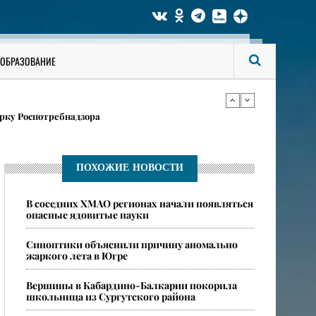
 сильнее всего страдают малыши
ОБРАЗОВАНИЕ
в карточках
рку Роспотребнадзора
 сильнее всего страдают малыши
ПОХОЖИЕ НОВОСТИ
В соседних ХМАО регионах начали появляться
в карточках
опасные ядовитые пауки
​Синоптики объяснили причину аномально
жаркого лета в Югре
​Вершины в Кабардино-Балкарии покорила
школьница из Сургутского района