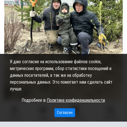
Я даю согласие на использование файлов cookie,
метрических программ, сбор статистики посещений и
данных посетителей, а так же на обработку
персональных данных. Это помогает нам сделать сайт
лучше
Подробнее в
Политике конфиденциальности
.
Подписывайтесь на наш канал в
Max
,
telegram-канал
и
Согласен
ГЛАВНАЯ
ВИДЕО
МЫ НА КАРТЕ
КОНТАКТЫ
группу во
"ВКонтакте"
: там только самые важные новости
из жизни Сургутского района, Сургута и ХМАО.