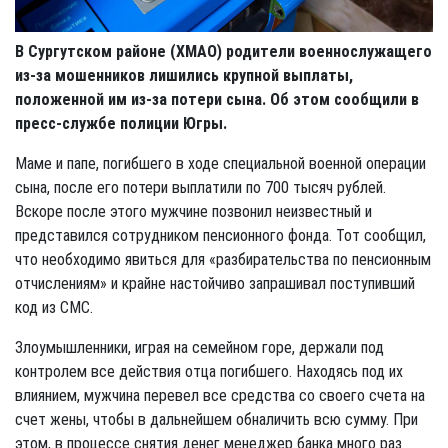
В Сургутском районе (ХМАО) родители военнослужащего
из-за мошенников лишились крупной выплаты,
положенной им из-за потери сына. Об этом сообщили в
пресс-службе полиции Югры.
Маме и папе, погибшего в ходе специальной военной операции
сына, после его потери выплатили по 700 тысяч рублей.
Вскоре после этого мужчине позвонил неизвестный и
представился сотрудником пенсионного фонда. Тот сообщил,
что необходимо явиться для «разбирательства по пенсионным
отчислениям» и крайне настойчиво запрашивал поступивший
код из СМС.
Злоумышленники, играя на семейном горе, держали под
контролем все действия отца погибшего. Находясь под их
влиянием, мужчина перевел все средства со своего счета на
счет жены, чтобы в дальнейшем обналичить всю сумму. При
этом, в процессе снятия денег менеджер банка много раз