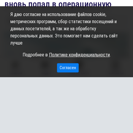
вновь попал в операционную
Я даю согласие на использование файлов cookie,
28.05.2026
05:50
2.67K
Екатерина Шаповалова
метрических программ, сбор статистики посещений и
данных посетителей, а так же на обработку
персональных данных. Это помогает нам сделать сайт
лучше
Подробнее в
Политике конфиденциальности
.
Согласен
ГЛАВНАЯ
ВИДЕО
МЫ НА КАРТЕ
КОНТАКТЫ
Сургутянин, вписавшийся в историю развития
кардиохирургии в ХМАО, вновь оказался на операционном