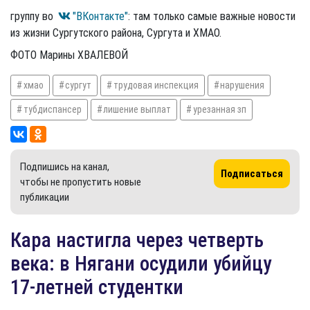
группу во
"ВКонтакте"
: там только самые важные новости
из жизни Сургутского района, Сургута и ХМАО.
ФОТО Марины ХВАЛЕВОЙ
хмао
сургут
трудовая инспекция
нарушения
тубдиспансер
лишение выплат
урезанная зп
Подпишись на канал,
Подписаться
чтобы не пропустить новые
публикации
Кара настигла через четверть
века: в Нягани осудили убийцу
17-летней студентки