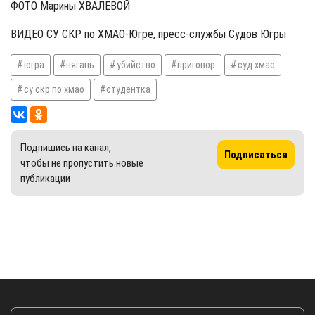
ФОТО Марины ХВАЛЕВОЙ
ВИДЕО СУ СКР по ХМАО-Югре, пресс-службы Судов Югры
югра
нягань
убийство
приговор
суд хмао
су скр по хмао
студентка
Подпишись на канал,
Подписаться
чтобы не пропустить новые
публикации