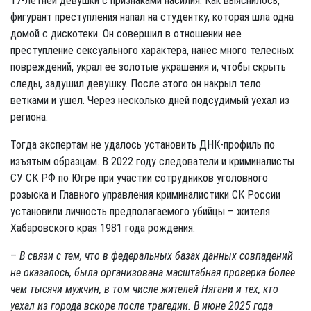
17-летней девушки с признаками насилия. Как выяснилось,
фигурант преступления напал на студентку, которая шла одна
домой с дискотеки. Он совершил в отношении нее
преступление сексуального характера, нанес много телесных
повреждений, украл ее золотые украшения и, чтобы скрыть
следы, задушил девушку. После этого он накрыл тело
ветками и ушел. Через несколько дней подсудимый уехал из
региона.
Тогда экспертам не удалось установить ДНК-профиль по
изъятым образцам. В 2022 году следователи и криминалисты
СУ СК РФ по Югре при участии сотрудников уголовного
розыска и Главного управления криминалистики СК России
установили личность предполагаемого убийцы – жителя
Хабаровского края 1981 года рождения.
–
В связи с тем, что в федеральных базах данных совпадений
не оказалось, была организована масштабная проверка более
чем тысячи мужчин, в том числе жителей Нягани и тех, кто
уехал из города вскоре после трагедии. В июне 2025 года