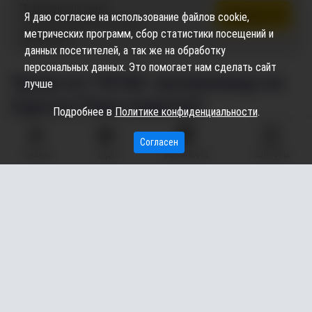
Подпишись на канал,
Подписаться
Я даю согласие на использование файлов cookie,
чтобы не пропустить новые
метрических программ, сбор статистики посещений и
публикации
данных посетителей, а так же на обработку
персональных данных. Это помогает нам сделать сайт
​Уроки из TikTok: выпускница из
лучше
Сургута Рина помогает
Подробнее в
Политике конфиденциальности
.
школьникам со всей России
Согласен
готовиться к ЕГЭ
ГЛАВНАЯ
ВИДЕО
МЫ НА КАРТЕ
КОНТАКТЫ
22.05.2026
13:51
693
Екатерина Шаповалова