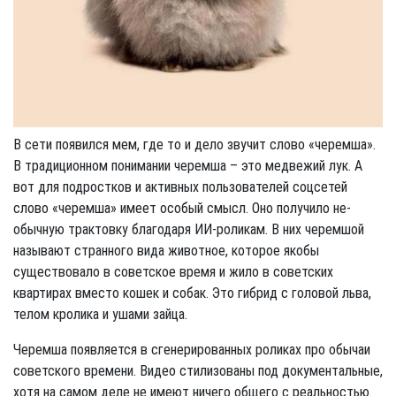
В сети появился мем, где то и дело звучит слово «черемша».
В традиционном понимании черемша – это медвежий лук. А
вот для подростков и активных пользователей соцсетей
слово «черемша» имеет особый смысл. Оно получило не­
обычную трактовку благодаря ИИ-роликам. В них черемшой
называют странного вида животное, которое якобы
существовало в советское время и жило в советских
квартирах вместо кошек и собак. Это гибрид с головой льва,
телом кролика и ушами зайца.
Черемша появляется в сгенерированных роликах про обычаи
советского времени. Видео стилизованы под документальные,
хотя на самом деле не имеют ничего общего с реальностью.