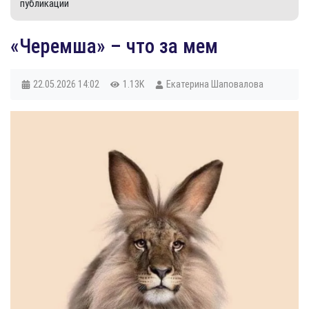
публикации
«​Черемша» – что за мем
22.05.2026
14:02
1.13K
Екатерина Шаповалова