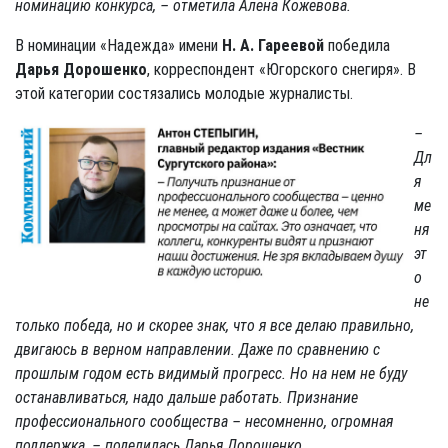
номинацию конкурса, – отметила Алена Кожевова.
В номинации «Надежда» имени
Н. А. Гареевой
победила
Дарья Дорошенко
, корреспондент «Югорского снегиря». В
этой категории состязались молодые журналисты.
–
Дл
я
ме
ня
эт
о
не
только победа, но и скорее знак, что я все делаю правильно,
двигаюсь в верном направлении. Даже по сравнению с
прошлым годом есть видимый прогресс. Но на нем не буду
останавливаться, надо дальше работать. Признание
профессионального сообщества – несомненно, огромная
поддержка, – поделилась Дарья Дорошенко.