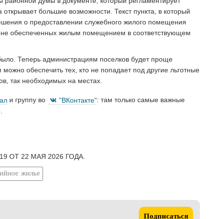
ы районной думы в документе, который регламентирует
открывает большие возможности. Текст пункта, в который
решения о предоставлении служебного жилого помещения
, не обеспеченных жилым помещением в соответствующем
было. Теперь администрациям поселков будет проще
 можно обеспечить тех, кто не попадает под другие льготные
ов, так необходимых на местах.
нал
и группу во
"ВКонтакте"
: там только самые важные
.
9 ОТ 22 МАЯ 2026 ГОДА.
ийное жилье
Подписаться