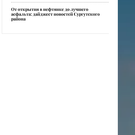
От открытия в нефтянке до лучшего
асфальта: дайджест новостей Сургутского
района