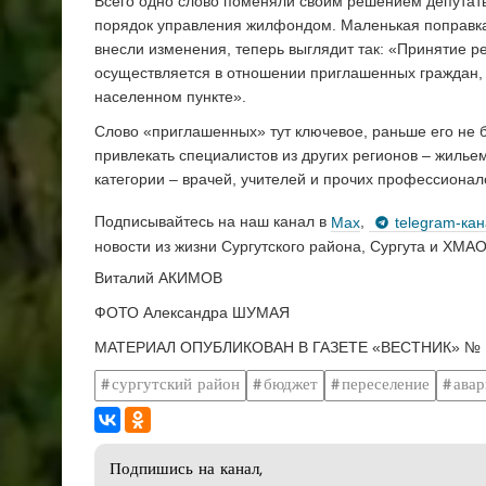
Всего одно слово поменяли своим решением депутат
порядок управления жилфондом. Маленькая поправка 
внесли изменения, теперь выглядит так: «Принятие 
осуществляется в отношении приглашенных граждан
населенном пункте».
Слово «приглашенных» тут ключевое, раньше его не 
привлекать специалистов из других регионов – жильем
категории – врачей, учителей и прочих профессионал
Подписывайтесь на наш канал в
Max
,
telegram-ка
новости из жизни Сургутского района, Сургута и ХМАО
Виталий АКИМОВ
ФОТО Александра ШУМАЯ
МАТЕРИАЛ ОПУБЛИКОВАН В ГАЗЕТЕ «ВЕСТНИК» № 1
сургутский район
бюджет
переселение
авар
Подпишись на канал,