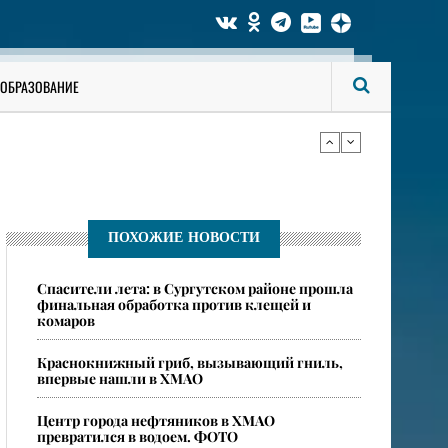
би мужчину
ОБРАЗОВАНИЕ
ся опасные ядовитые пауки
би мужчину
ПОХОЖИЕ НОВОСТИ
Спасители лета: в Сургутском районе прошла
ся опасные ядовитые пауки
финальная обработка против клещей и
комаров
​Краснокнижный гриб, вызывающий гниль,
впервые нашли в ХМАО
Центр города нефтяников в ХМАО
превратился в водоем. ФОТО