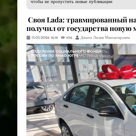
чтобы не пропустить новые публикации
​ Своя Lada: травмированный 
получил от государства новую
15.05.2026
16:16
456
Джыга Лилия Минзагировна