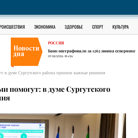
В ЮГРЕ
В Сургутском районе ищут утонувшего в О
07.08.2026
391
РОССИЯ
РОИСШЕСТВИЯ
ЭКОНОМИКА
ЗДОРОВЬЕ
СПОРТ
КУЛЬТУРА
В соседних ХМАО регионах начали появлять
07.08.2026
465
РОССИЯ
Банк оштрафовали за 1263 звонка северянке
07.08.2026
426
В ЮГРЕ
В Сургутском районе ищут утонувшего в О
ут: в думе Сургутского района приняли важные решения
07.08.2026
391
РОССИЯ
ми помогут: в думе Сургутского
В соседних ХМАО регионах начали появлять
ния
07.08.2026
465