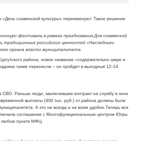
к «День славянской культуры» переименуют. Такое решение
онкурс-фестиваль в рамках празднования Дня славянской
ь традиционных российских ценностей «Наследники
ного органа власти муниципалитета.
Сургутского района, новое название «содержательно шире и
аздника также перенесли – он пройдет в выходные 12-14
в СВО. Раньше люди, заключившие контракт на службу в зоне
временной выплаты (400 тыс. руб.) от района должны были
ниципалитета. А это не всегда и не всем удобно.Теперь все
аключила соглашение с Многофункциональным центром Югры
в любом пункте МФЦ.