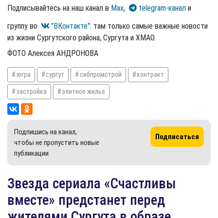
Подписывайтесь на наш канал в
Max
,
telegram-канал
и
группу во
"ВКонтакте"
: там только самые важные новости
из жизни Сургутского района, Сургута и ХМАО.
ФОТО Алексея АНДРОНОВА
югра
сургут
сибпромстрой
контракт
застройка
элитное жилье
Подпишись на канал,
Подписаться
чтобы не пропустить новые
публикации
Звезда сериала «Счастливы
вместе» предстанет перед
жителями Сургута в образе