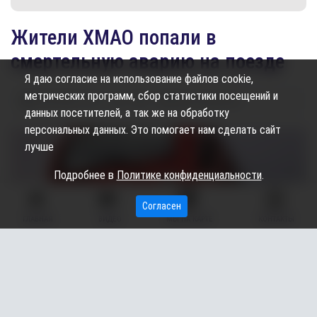
​Жители ХМАО попали в
смертельную аварию на поезде
Я даю согласие на использование файлов cookie,
метрических программ, сбор статистики посещений и
18.05.2026
14:27
1.70K
Ирина Скрылова
данных посетителей, а так же на обработку
персональных данных. Это помогает нам сделать сайт
лучше
Подробнее в
Политике конфиденциальности
.
Согласен
ГЛАВНАЯ
ВИДЕО
МЫ НА КАРТЕ
КОНТАКТЫ