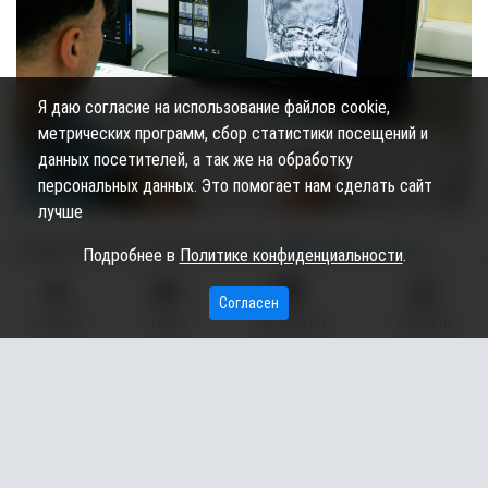
Я даю согласие на использование файлов cookie,
метрических программ, сбор статистики посещений и
данных посетителей, а так же на обработку
персональных данных. Это помогает нам сделать сайт
лучше
Подписывайтесь на наш канал в
Max
,
telegram-канал
и
Подробнее в
Политике конфиденциальности
.
группу во
"ВКонтакте"
: там только самые важные новости
Согласен
из жизни Сургутского района, Сургута и ХМАО.
ГЛАВНАЯ
ВИДЕО
МЫ НА КАРТЕ
КОНТАКТЫ
Максим Щербаков,
Фото Алексея Андронова,
МАТЕРИАЛ ОПУБЛИКОВАН В ГАЗЕТЕ «ВЕСТНИК» № 18 ОТ 15
МАЯ 2026 ГОДА.