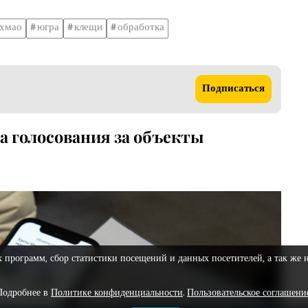
хмао
югра
клещи
обработка
Подписаться
а голосования за объекты
х программ, сбор статистики посещений и данных посетителей, а так же 
Подробнее в
Политике конфиденциальности
.
Пользовательское соглашени