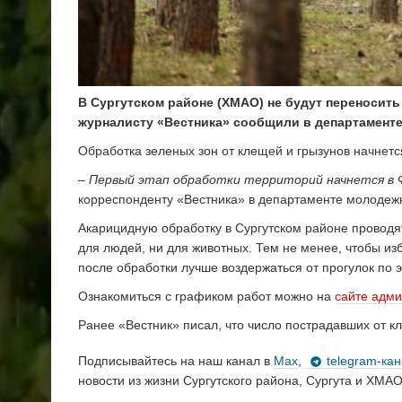
В Сургутском районе (ХМАО) не будут переносить
журналисту «Вестника» сообщили в департамент
Обработка зеленых зон от клещей и грызунов начнется
–
Первый этап обработки территорий начнется в Ф
корреспонденту «Вестника» в департаменте молодежн
Акарицидную обработку в Сургутском районе проводя
для людей, ни для животных. Тем не менее, чтобы изб
после обработки лучше воздержаться от прогулок по 
Ознакомиться с графиком работ можно на
сайте адми
Ранее «Вестник» писал, что число пострадавших от
Подписывайтесь на наш канал в
Max
,
telegram-ка
новости из жизни Сургутского района, Сургута и ХМАО