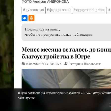
ФОТО Алексея АНДРОНОВА
руссинская
фкдоровский
сургутский район
Подпишись на канал,
чтобы не пропустить новые публикации
Менее месяца осталось до конц
благоустройства в Югре
14.05.2026
12:53
1.42K
Екатерина Шаповалова
Я даю согласие на использование файлов cookie, метрически
сайт лучше.