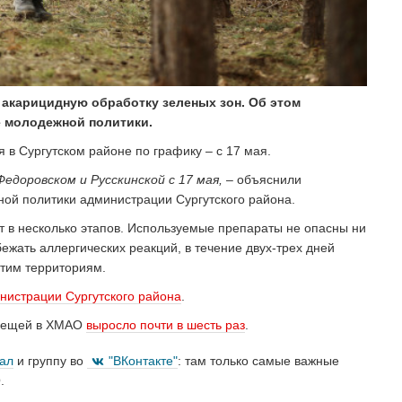
 акарицидную обработку зеленых зон. Об этом
е молодежной политики.
 в Сургутском районе по графику – с 17 мая.
едоровском и Русскинской с 17 мая,
– объяснили
ой политики администрации Сургутского района.
т в несколько этапов. Используемые препараты не опасны ни
ежать аллергических реакций, в течение двух-трех дней
этим территориям.
нистрации Сургутского района
.
 клещей в ХМАО
выросло почти в шесть раз
.
нал
и группу во
"ВКонтакте"
: там только самые важные
.