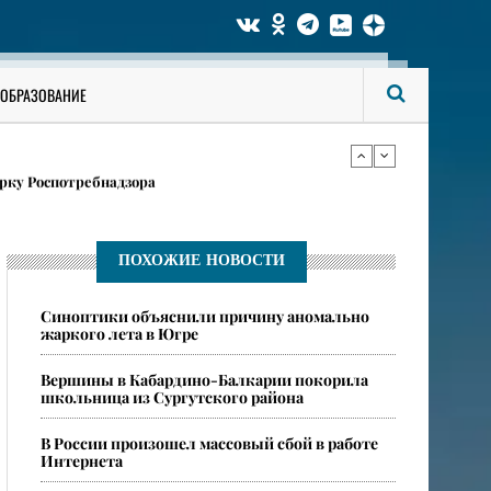
ги аккаунты на «Госуслугах»
ОБРАЗОВАНИЕ
в карточках
рку Роспотребнадзора
ги аккаунты на «Госуслугах»
ПОХОЖИЕ НОВОСТИ
​Синоптики объяснили причину аномально
в карточках
жаркого лета в Югре
​Вершины в Кабардино-Балкарии покорила
школьница из Сургутского района
​В России произошел массовый сбой в работе
Интернета