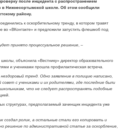
проверку после инцидента с распространением
ов в Нижнесортымской школе. Об этом сообщили
утскому району.
единились к оскорбительному тренду, в котором травят
тве во «ВКонтакте» и предложили запустить флешмоб под
будет принято процессуальное решение
, –
 школы, объяснила «Вестнику» директор образовательного
елями и учениками прошла профилактическая встреча.
ездоровый тренд. Одно заявление в полицию написано,
 совет с учениками и их родителями, где последние были
 школьникам, что не следует распространять подобные
цией.
вых структурах, предполагаемый зачинщик инцидента уже
к создал ролик, а остальные стали его копировать и
сено решение по административной статье за оскорбление
,