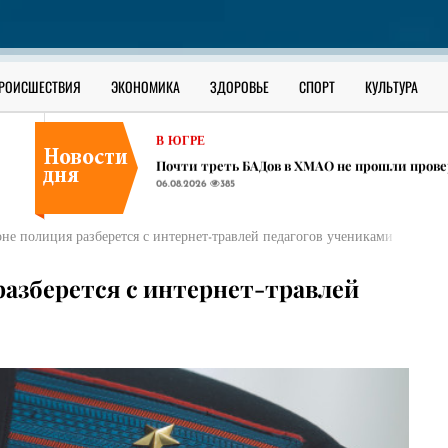
РОССИЯ
Школьник из села в ЯНАО взламывал за день
06.08.2026
379
ОФИЦИАЛЬНО
РОИСШЕСТВИЯ
ЭКОНОМИКА
ЗДОРОВЬЕ
СПОРТ
КУЛЬТУРА
Как уберечь ребенка от наркотиков: разбор 
06.08.2026
773
В ЮГРЕ
Почти треть БАДов в ХМАО не прошли прове
06.08.2026
385
РОССИЯ
Школьник из села в ЯНАО взламывал за день
не полиция разберется с интернет-травлей педагогов учениками школы
06.08.2026
379
ОФИЦИАЛЬНО
разберется с интернет-травлей
Как уберечь ребенка от наркотиков: разбор 
06.08.2026
773