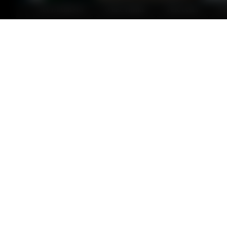
НА ГЛАВНУЮ
О ВЕСТНИКЕ
РЕКЛАМА
Р
До завершения голосования за объекты благоуст
участие в выборе парков и скверов для реализац
говорится на сайте проекта.
Лидерами в голосовании за проекты благоустройства 