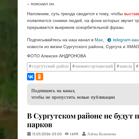
– пояснил он.
Напомним, суть тренда сводится к тому, чтобы
выстав
появляются снимки людей, на фоне которых звучит тре
прерывается выкриком оскорбительной фразы.
Подписывайтесь на наш канал в
Max
,
telegram-ка
новости из жизни Сургутского района, Сургута и ХМАО
ФОТО Алексея АНДРОНОВА
сургутский район
нижнесортымский
школа
Подпишись на канал,
чтобы не пропустить новые публикации
В Сургутском районе не будут
парков
15.05.2026
05:50
1.69K
Алёна Кожевова