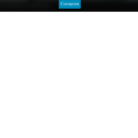
Согласен
ЕДАКЦИОННАЯ ПОЛИТИКА
ройства в ХМАО осталось 29 дней. Успеть принять
ии в следующем году нужно успеть до 12 июня,
в Сургутском районе стали парк Воинской Славы в Лянторе,