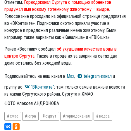
Отметим,
Горводоканал Сургута с помощью абонентов
придумал имя новому тотемному животному – выдре
.
Голосование проходило на официальной странице предприятия
во «ВКонтакте». Подписчики охотно приняли участие в
конкурсе и предложил различные имена животному. Были
например такие варианты как «Каналиша» и «ГВК-шка».
Ранее «Вестник» сообщал
об ухудшении качестве воды в
центре Сургута
. Также в городе из-за аварии на сетях два
дома остались без холодной воды.
Подписывайтесь на наш канал в
Max
,
telegram-канал
и
группу во
"ВКонтакте"
: там только самые важные новости
из жизни Сургутского района, Сургута и ХМАО.
ФОТО Алексея АНДРОНОВА
хмао
югра
сургут
горводоканал
недра