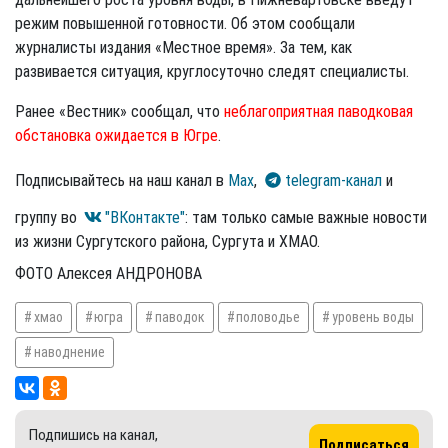
режим повышенной готовности. Об этом сообщали
журналисты издания «Местное время». За тем, как
развивается ситуация, круглосуточно следят специалисты.
Ранее «Вестник» сообщал, что
неблагоприятная паводковая
обстановка ожидается в Югре
.
Подписывайтесь на наш канал в
Max
,
telegram-канал
и
группу во
"ВКонтакте"
: там только самые важные новости
из жизни Сургутского района, Сургута и ХМАО.
ФОТО Алексея АНДРОНОВА
хмао
югра
паводок
половодье
уровень воды
наводнение
Подпишись на канал,
Подписаться