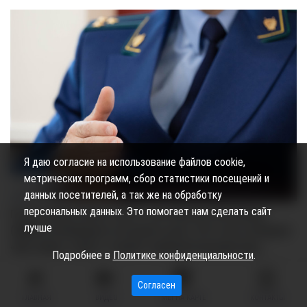
Я даю согласие на использование файлов cookie,
метрических программ, сбор статистики посещений и
данных посетителей, а так же на обработку
персональных данных. Это помогает нам сделать сайт
После смертельного ДТП с автобусом в Когалыме
лучше
(ХМАО) возбуждено уголовное дело. Об этом сообщили
«Вестнику» в пресс-службе окружной прокуратуры.
Подробнее в
Политике конфиденциальности
.
По предварительным данным, в воскресенье, 10 мая,
на 48
Согласен
километре автодороги «Сургут – Когалым»
столкнулись
ГЛАВНАЯ
ВИДЕО
МЫ НА КАРТЕ
КОНТАКТЫ