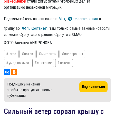
бизнесменов
стали фигурантами уголовных дел за
организацию незаконной миграции.
Подписывайтесь на наш канал в
Max
,
telegram-канал
и
группу во
"ВКонтакте"
: там только самые важные новости
из жизни Сургутского района, Сургута и ХМАО.
ФОТО Алексея АНДРОНОВА
югра
поток
мигранты
иностранцы
умвд по хмао
снижение
патент
Подпишись на канал,
Подписаться
чтобы не пропустить новые
публикации
Сильный ветер сорвал крышу с