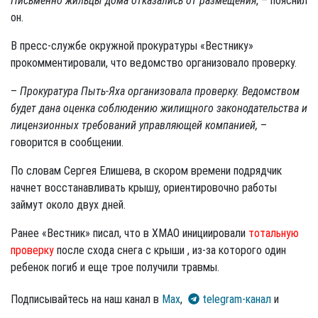
Письменно жильцы дома отказались от размещения
, – пояснил
он.
В пресс-службе окружной прокуратуры «Вестнику»
прокомментировали, что ведомство организовало проверку.
–
Прокуратура Пыть-Яха организовала проверку. Ведомством
будет дана оценка соблюдению жилищного законодательства и
лицензионных требований управляющей компанией,
–
говорится в сообщении.
По словам Сергея Елишева, в скором времени подрядчик
начнет восстанавливать крышу, ориентировочно работы
займут около двух дней.
Ранее «Вестник» писал, что в ХМАО инициировали
тотальную
проверку
после схода снега с крыши , из-за которого один
ребенок погиб и еще трое получили травмы.
Подписывайтесь на наш канал в
Max
,
telegram-канал
и