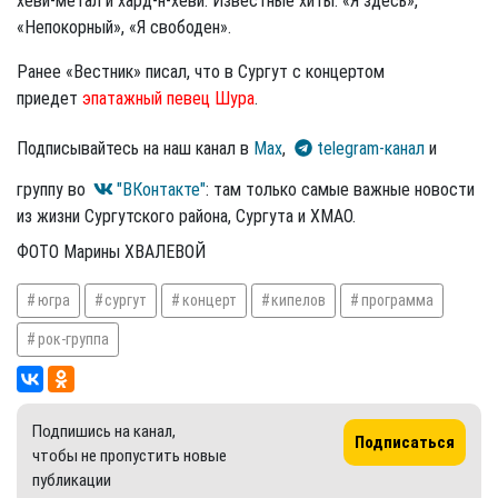
хеви-метал и хард-н-хеви. Известные хиты: «Я здесь»,
«Непокорный», «Я свободен».
Ранее «Вестник» писал, что в Сургут с концертом
приедет
эпатажный певец Шура
.
Подписывайтесь на наш канал в
Max
,
telegram-канал
и
группу во
"ВКонтакте"
: там только самые важные новости
из жизни Сургутского района, Сургута и ХМАО.
ФОТО Марины ХВАЛЕВОЙ
югра
сургут
концерт
кипелов
программа
рок-группа
Подпишись на канал,
Подписаться
чтобы не пропустить новые
публикации