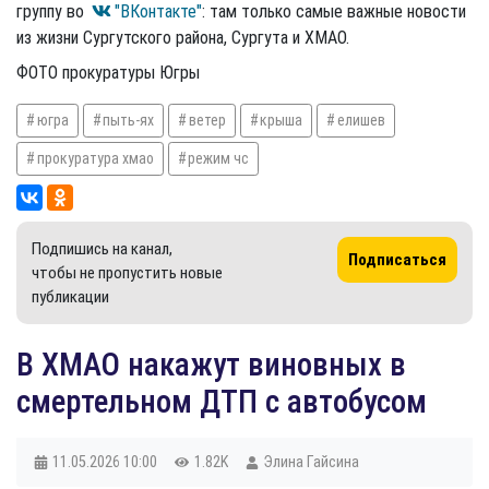
группу во
"ВКонтакте"
: там только самые важные новости
из жизни Сургутского района, Сургута и ХМАО.
ФОТО прокуратуры Югры
югра
пыть-ях
ветер
крыша
елишев
прокуратура хмао
режим чс
Подпишись на канал,
Подписаться
чтобы не пропустить новые
публикации
В ХМАО накажут виновных в
смертельном ДТП с автобусом
11.05.2026
10:00
1.82K
Элина Гайсина