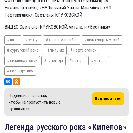
ФОТО из сообществ во «ВКонтакте» «Типичный краб
Нижневартовск», «НЕ Типичный Ханты-Мансийск», «ЧП
Нефтеюганск», Светланы КРУКОВСКОЙ
ВИДЕО Светланы КРУКОВСКОЙ, читателя «Вестника»
югра
сургут
ханты-мансийск
нижнесортымский
сургутский район
пыть-ях
нефтеюганск
нижневартовск
непогода
ветерь
метель
последствия
Подпишись на канал,
Подписаться
чтобы не пропустить новые
публикации
Легенда русского рока «Кипелов»