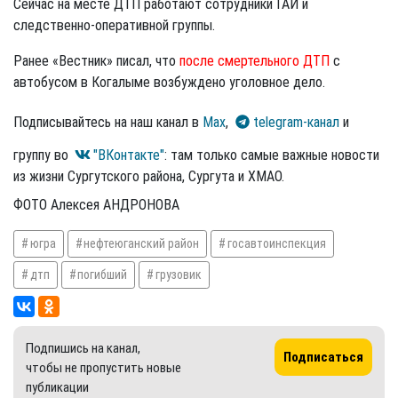
Сейчас на месте ДТП работают сотрудники ГАИ и
следственно-оперативной группы.
Ранее «Вестник» писал, что
после смертельного ДТП
с
автобусом в Когалыме возбуждено уголовное дело.
Подписывайтесь на наш канал в
Max
,
telegram-канал
и
группу во
"ВКонтакте"
: там только самые важные новости
из жизни Сургутского района, Сургута и ХМАО.
ФОТО Алексея АНДРОНОВА
югра
нефтеюганский район
госавтоинспекция
дтп
погибший
грузовик
Подпишись на канал,
Подписаться
чтобы не пропустить новые
публикации