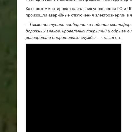
Как прокомментировал начальник управления ГО и Ч
произошли аварийные отключения электроэнергии в ч
–
Также поступали сообщения о падении светофоров
дорожных знаков, кровельных покрытий и обрыве л
реагировали оперативные службы
, – сказал он.