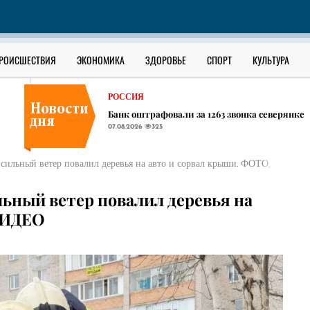
В ЮГРЕ
В Сургутском районе ищут утонувшего в О
07.08.2026
288
РОССИЯ
РОИСШЕСТВИЯ
ЭКОНОМИКА
ЗДОРОВЬЕ
СПОРТ
КУЛЬТУРА
В соседних ХМАО регионах начали появлять
07.08.2026
359
РОССИЯ
Банк оштрафовали за 1263 звонка северянке
07.08.2026
325
В ЮГРЕ
В Сургутском районе ищут утонувшего в О
сильный ветер повалил деревья на авто и сорвал крыши. ФОТО, ВИДЕО
07.08.2026
288
РОССИЯ
льный ветер повалил деревья на
В соседних ХМАО регионах начали появлять
ВИДЕО
07.08.2026
359