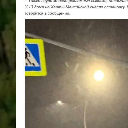
–
Также сдуло многие рекламные вывески, поломало 
У 13 дома на Ханты-Мансийской снесло остановку.
говорится в сообщении.