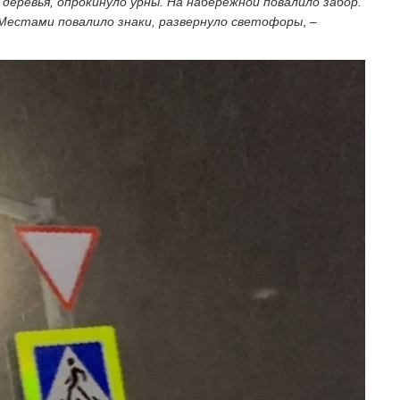
деревья, опрокинуло урны. На набережной повалило забор.
 Местами повалило знаки, развернуло светофоры
, –