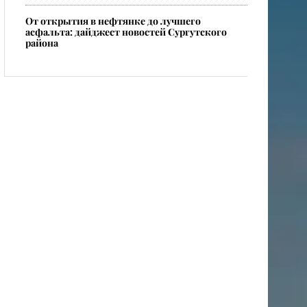
От открытия в нефтянке до лучшего
асфальта: дайджест новостей Сургутского
района