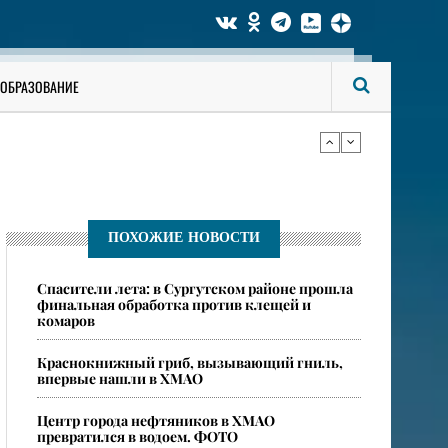
би мужчину
ОБРАЗОВАНИЕ
ся опасные ядовитые пауки
би мужчину
ПОХОЖИЕ НОВОСТИ
Спасители лета: в Сургутском районе прошла
ся опасные ядовитые пауки
финальная обработка против клещей и
комаров
​Краснокнижный гриб, вызывающий гниль,
впервые нашли в ХМАО
Центр города нефтяников в ХМАО
превратился в водоем. ФОТО