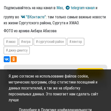
Подписывайтесь на наш канал в
Max
,
telegram-канал
и
группу во
"ВКонтакте"
: там только самые важные новости
из жизни Сургутского района, Сургута и ХМАО.
ФОТО из архива Акбара Абасова
хмао
югра
сургутский район
лянтор
джиу-джитсу
Подпишись на канал,
Подписаться
Я даю согласие на использование файлов cookie,
чтобы не пропустить новые
публикации
метрических программ, сбор статистики посещений и
данных посетителей, а так же на обработку
персональных данных. Это помогает нам сделать сайт
лучше
Подробнее в
Политике конфиденциальности
.