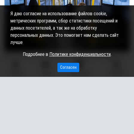
Я даю согласие на использование файлов cookie,
метрических программ, сбор статистики посещений и
данных посетителей, а так же на обработку
персональных данных. Это помогает нам сделать сайт
лучше
Подробнее в
Политике конфиденциальности
.
Холодную температуру в автобусах Сургута (ХМАО), на
которую жаловались пассажиры, признали нормой. Об
Согласен
этом сообщили в telegram-канале Стройкомплекса
ГЛАВНАЯ
ВИДЕО
МЫ НА КАРТЕ
КОНТАКТЫ
Югры.
Горожане пожаловались на ледяные автобусы в Сургуте. По
словам пассажиров, в транспорте немеют руки и ноги. В дело
вмешалась прокуратура. По результатам проверки,
температура оказалась в пределах нормы.
– Проверка показала, что внутри автобуса было +12 °C. И
специалисты подтвердили: это норма. Все дело в физике и