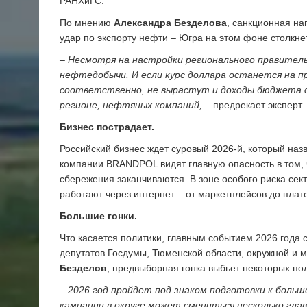
РАНХиГС.
По мнению
Александра Безделова
, санкционная на
удар по экспорту нефти – Югра на этом фоне столкне
– Несмотря на настройки регио­нального правител
нефтедобычи. И если курс доллара останется на пр
соответственно, не вырастут и доходы бюджета 
регионе, нефтяных компаний,
– предрекает эксперт.
Бизнес пострадает.
Российский бизнес ждет суровый 2026-й, который на
компании BRANDPOL видят главную опасность в том, 
сбережения заканчиваются. В зоне особого риска сек
работают через интернет – от маркетплейсов до плат
Большие гонки.
Что касается политики, главным событием 2026 года 
депутатов Госдумы, Тюменской области, окружной и 
Безделов
, предвыборная гонка выбьет некоторых пол
– 2026 год пройдет под знаком подготовки к боль
кампании в округе может смениться несколько гла