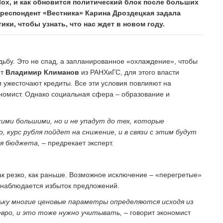
lox, и как обновится политический блок после больших
рреспондент «Вестника» Карина Дроздецкая задала
ки, чтобы узнать, что нас ждет в новом году.
дьбу. Это не спад, а запланированное «охлаждение», чтобы
ет
Владимир Климанов
из РАНХиГС, для этого власти
 ужесточают кредиты. Все эти условия повлияют на
номист. Однако социальная сфера – образование и
ими большими, но и не упадут до тех, которые
курс рубля пойдет на снижение, и в связи с этим будут
ия бюджета,
– предрекает эксперт.
 так резко, как раньше. Возможное исключение – «перегретые»
е наблюдается избыток предложений.
льку многие ценовые параметры определяются исходя из
вро, и это тоже нужно учитывать,
– говорит экономист