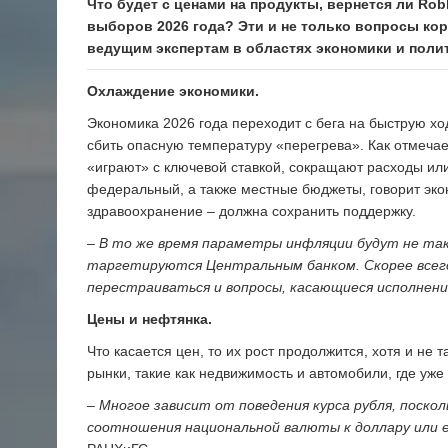
Что будет с ценами на продукты, вернется ли Rob
выборов 2026 года? Эти и не только вопросы ко
ведущим экспертам в областях экономики и полити
Охлаждение экономики.
Экономика 2026 года переходит с бега на быструю хо
сбить опасную температуру «перегрева». Как отмеча
«играют» с ключевой ставкой, сокращают расходы или
федеральный, а также местные бюджеты, говорит эко
здравоохранение – должна сохранить поддержку.
– В то же время параметры инфляции будут не так
таргетируются Центральным банком. Скорее всего, 
перестраиваться и вопросы, касающиеся исполнен
Цены и нефтянка.
Что касается цен, то их рост продолжится, хотя и не
рынки, такие как недвижимость и автомобили, где уж
– Многое зависит от поведения курса рубля, поско
соотношения национальной валюты к доллару или е