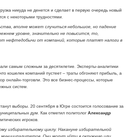
грузка никуда не денется и сделает в первую очередь новый
тся с некоторыми трудностями.
ьства, вполне может случиться небольшое, но падение
ежнем уровне, значительно не повысится, то,
от нефтедобычи от компаний, которые платят налоги в
звали самым сложным за десятилетие. Эксперты-аналитики
что кошелек компаний пустеет – траты обгоняют прибыль, а
тор онлайн-торговли. Это все бизнес-процессы, которые
ежных систем.
станут выборы. 20 сентября в Югре состоится голосование за
муниципальных дум. Как отметил политолог
Александр
итических игроков.
шому избирательному циклу. Накануне избирательной
в муниципалитетов. Они могут уйти в окружную или