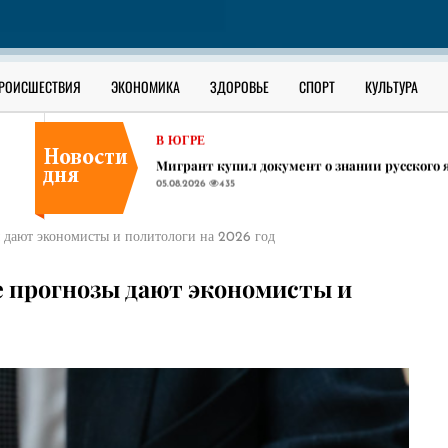
СУРГУТСКИЙ РАЙОН
​Праздничной ухой угостят всех участников
05.08.2026
418
В ЮГРЕ
РОИСШЕСТВИЯ
ЭКОНОМИКА
ЗДОРОВЬЕ
СПОРТ
КУЛЬТУРА
Вахтовик из Башкирии пропал на месторож
05.08.2026
464
В ЮГРЕ
Мигрант купил документ о знании русского 
05.08.2026
435
СУРГУТСКИЙ РАЙОН
​Праздничной ухой угостят всех участников
зы дают экономисты и политологи на 2026 год
05.08.2026
418
В ЮГРЕ
ие прогнозы дают экономисты и
Вахтовик из Башкирии пропал на месторож
05.08.2026
464