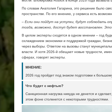
могли. Блокировка Roblox в конце 2025 года вызвала
По словам Анатолия Гагарина, это решение было свя
пространстве. По его мнению, у сервиса есть возможн
– Если они пойдут на уступки, будут соблюдать о
тогда, возможно, доступ будет восстановлен. Это
В целом эксперты сходятся в одном мнении – год буд
охлаждением экономики и поддержкой граждан, бизнес
через выборы. Ответом на вызовы станут муниципаль
власти. И хотя 2026-й обещает новые трудности, имен
сферах, говорят эксперты.
МНЕНИЕ:
2026 год пройдет под знаком подготовки к большом
Что будет с нефтью?
Санкционная нагрузка никуда не денется и сделает,
этом фоне столкнется с некоторыми трудностями.