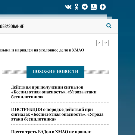
 рыболовного фестиваля в Сургутском районе
ОБРАЗОВАНИЕ
дении в ХМАО
языка и нарвался на уголовное дело в ХМАО
 рыболовного фестиваля в Сургутском районе
ПОХОЖИЕ НОВОСТИ
Действия при получении сигналов
дении в ХМАО
«Беспилотная опасность», «Угроза атаки
беспилотника»
​ИНСТРУКЦИЯ о порядке действий при
сигналах «Беспилотная опасность», «Угроза
атаки беспилотника»
Почти треть БАДов в ХМАО не прошли