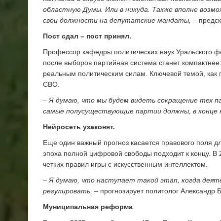
областную Думы. Или в никуда. Также вполне воз
свои должности на депутатские мандаты,
– предск
Пост сдал – пост принял.
Профессор кафедры политических наук Уральского ф
после выборов партийная система станет компактнее:
реальным политическим силам. Ключевой темой, как п
СВО.
– Я думаю, что мы будем видеть сокращение тех 
самые полусуществующие партии должны, в конце к
Нейросеть узаконят.
Еще один важный прогноз касается правового поля дл
эпоха полной цифровой свободы подходит к концу. В 
четких правил игры с искусственным интеллектом.
– Я думаю, что наступает такой этап, когда дея
регулировать,
– прогнозирует политолог Александр 
Муниципальная реформа
.