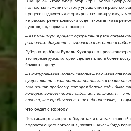
В конце 2025 года губернатор Югры Руслан Кухарук 
полностью изменит систему управления в районах ре
процесс выдвижения формировался по-другому, и мож
на рассмотрение комиссии будет вносить глава реги
пунктов, подчеркивает эксперт.
– Как минимум, процесс оформления ряда документ
различные документы, справки и так далее в район
Губернатор Югры
Руслан Кухарук
на пресс-конферен
это перезагрузка, которая сделает власть более дост
ближе к народу.
– Одноуровневая модель сегодня – ключевая для б
существенно сократить затраты как в региональн
это решит проблему, которая долгие годы была клю
которые готовы пойти работать во власть, – это
власти, как юридические, так и финансовые,
– подч
Что будет с Roblox?
Пока эксперты спорят о бюджетах и ставках, главный
подрастающего поколения, звучит иначе: «Когда вер