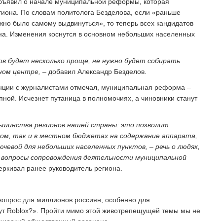
объявил о начале муниципальной реформы, которая
гиона. По словам политолога Безделова, если «раньше
но было самому выдвинуться», то теперь всех кандидатов
она. Изменения коснутся в основном небольших населенных
ов будет несколько проще, не нужно будет собирать
ном центре,
– добавил Александр Безделов.
ции с журналистами отмечал, муниципальная реформа –
упной. Исчезнет путаница в полномочиях, а чиновники станут
ольшинства регионов нашей страны: это позволит
ом, так и в местном бюджетах на содержание аппарата,
чевой для небольших населенных пунктов, – речь о людях,
 вопросы сопровождения деятельности муниципальной
еркивал ранее руководитель региона.
 вопрос для миллионов россиян, особенно для
нут Roblox?». Пройти мимо этой животрепещущей темы мы не