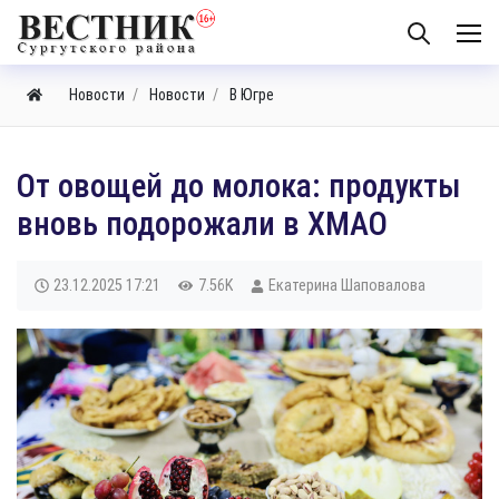
Новости
Новости
В Югре
От овощей до молока: продукты
вновь подорожали в ХМАО
23.12.2025
17:21
7.56K
Екатерина Шаповалова