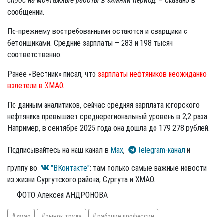
спрос на монтажные работы в зимний период, –
сказано в
сообщении.
По-прежнему востребованными остаются и сварщики с
бетонщиками. Средние зарплаты – 283 и 198 тысяч
соответственно.
Ранее «Вестник» писал, что
зарплаты нефтяников неожиданно
взлетели в ХМАО.
По данным аналитиков, сейчас средняя зарплата югорского
нефтяника превышает среднерегиональный уровень в 2,2 раза.
Например, в сентябре 2025 года она дошла до 179 278 рублей.
Подписывайтесь на наш канал в
Max
,
telegram-канал
и
группу во
"ВКонтакте"
: там только самые важные новости
из жизни Сургутского района, Сургута и ХМАО.
ФОТО Алексея АНДРОНОВА
хмао
рынок труда
рабочие профессии