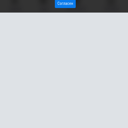
Согласен
ГЛАВНАЯ
ВИДЕО
МЫ НА КАРТЕ
КОНТАКТЫ
Рыбак из Сургута (ХМАО) выловил в водоеме редкую
рыбу - окуня золотистого окраса. Об этом он рассказал
на своей странице во «ВКонтакте».
Несмотря на 40-градусный мороз, Анатолий решил провести
свой выходной не дома, а поехал на территорию озера,
которое находится недалеко от города. По его словам,
единомышленников вокруг не было. Тем не менее, спустя
немного времени он поймал необычную рыбу с золотистым
оттенком.