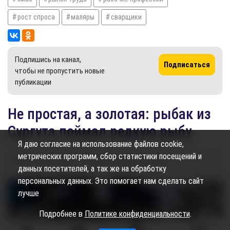
рост спроса
маляры
сварщики
Подпишись на канал,
Подписаться
чтобы не пропустить новые
публикации
Не простая, а золотая: рыбак из
Сургута поймал редкую рыбу
Я даю согласие на использование файлов cookie,
метрических программ, сбор статистики посещений и
23.12.2025
16:00
2.47K
Элина Гайсина
данных посетителей, а так же на обработку
персональных данных. Это помогает нам сделать сайт
лучше
Подробнее в
Политике конфиденциальности
.