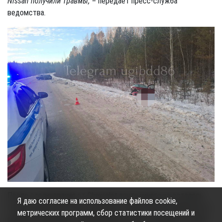
Nissan получили травмы, –
передает пресс-служба
ведомства.
После столкновения от Chevrolet почти ничего не осталось.
Я даю согласие на использование файлов cookie,
Госавтоинспекция Югры призывает водителей не прибегать к
метрических программ, сбор статистики посещений и
резким ускорениям, торможениям и перестроениям, а также