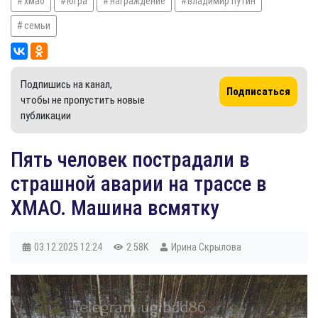
хмао
югра
награждение
владимир путин
семьи
Подпишись на канал,
Подписаться
чтобы не пропустить новые
публикации
​Пять человек пострадали в
страшной аварии на трассе в
ХМАО. Машина всмятку
03.12.2025
12:24
2.58K
Ирина Скрылова