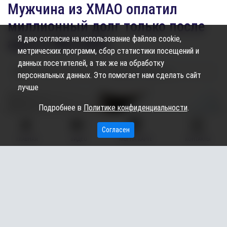
​Мужчина из ХМАО оплатил
миллионный долг только после
Я даю согласие на использование файлов cookie,
ареста Mercedes
метрических программ, сбор статистики посещений и
данных посетителей, а так же на обработку
24.10.2025
11:22
1.31K
Ирина Скрылова
персональных данных. Это помогает нам сделать сайт
лучше
Подробнее в
Политике конфиденциальности
.
Согласен
ГЛАВНАЯ
ВИДЕО
МЫ НА КАРТЕ
КОНТАКТЫ