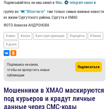
Подписывайтесь на наш канал в
Max
,
telegram-канал
и
группу во
"ВКонтакте"
: там только самые важные новости
из жизни Сургутского района, Сургута и ХМАО.
ФОТО Алексея АНДРОНОВА
хмао
югра
реструктуризация
кредиты
банки
долги
Подпишись на канал,
Подписаться
чтобы не пропустить новые
публикации
Мошенники в ХМАО маскируются
под курьеров и крадут личные
данные через СМС-коды