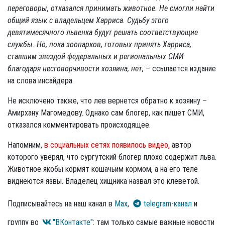
переговоры, отказался принимать животное. Не смогли найти
общий язык с владельцем Харриса. Судьбу этого
девятимесячного львенка будут решать соответствующие
службы. Но, пока зоопарков, готовых принять Харриса,
ставшим звездой федеральных и региональных СМИ
благодаря несговорчивости хозяина, нет,
– ссылается издание
на слова инсайдера.
Не исключено также, что лев вернется обратно к хозяину –
Амирхану Магомедову. Однако сам блогер, как пишет СМИ,
отказался комментировать происходящее.
Напомним,
в социальных сетях появилось видео,
автор
которого уверял, что сургутский блогер плохо содержит льва.
Животное якобы кормят кошачьим кормом, а на его теле
виднеются язвы. Владелец хищника назвал это клеветой.
Подписывайтесь на наш канал в
Max
,
telegram-канал
и
группу во
"ВКонтакте"
: там только самые важные новости