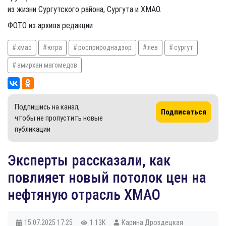
из жизни Сургутского района, Сургута и ХМАО.
ФОТО из архива редакции
хмао
югра
росприроднадзор
лев
сургут
амирхан магомедов
Подпишись на канал,
Подписаться
чтобы не пропустить новые
публикации
Эксперты рассказали, как
повлияет новый потолок цен на
нефтяную отрасль ХМАО
15.07.2025
17:25
1.13K
Карина Дроздецкая