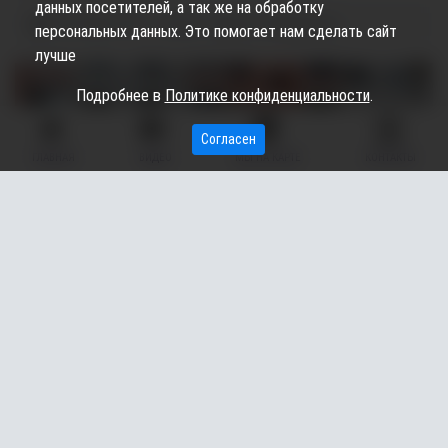
данных посетителей, а так же на обработку
15.07.2025
15:30
838
Азат Губайдуллин
персональных данных. Это помогает нам сделать сайт
лучше
Подробнее в
Политике конфиденциальности
.
Согласен
ГЛАВНАЯ
ВИДЕО
МЫ НА КАРТЕ
КОНТАКТЫ
В Нижневартовске (ХМАО) жители заметили
выгруженный строителями щебень, который
складывают в мешки и увозят для личных нужд. Об этом
сообщают подписчики группы «Типичный