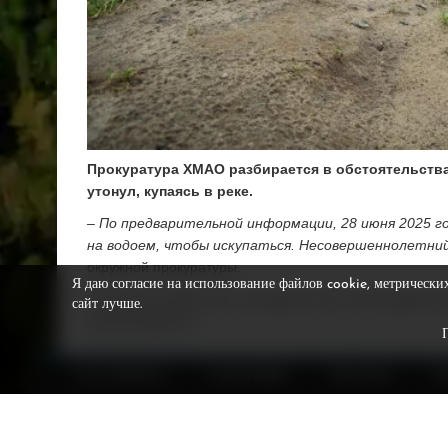
Прокуратура ХМАО разбирается в обстоятельствах
утонул, купаясь в реке.
– По предварительной информации, 28 июня 2025 г
на водоем, чтобы искупаться. Несовершеннолетний
окружной прокуратуры.
Я даю согласие на использование файлов cookie, метрически
По данным ведомства, проводятся все необходимые 
сайт лучше.
произошедшего.
Подписывайтесь на наш канал в
Max
,
telegram-ка
НА ГЛАВНУЮ
О ВЕСТНИКЕ
РЕКЛАМА
Р
новости из жизни Сургутского района, Сургута и ХМАО
ФОТО Алексея АНДРОНОВА
МАТЕРИАЛ ОПУБЛИКОВАН В ГАЗЕТЕ «ВЕСТНИК» № 2