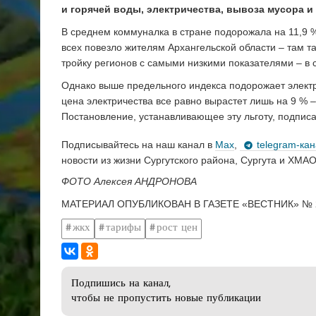
и горячей воды, электричества, вывоза мусора и 
В среднем коммуналка в стране подорожала на 11,9 
всех повезло жителям Архангельской области – там 
тройку регионов с самыми низкими показателями – в 
Однако выше предельного индекса подорожает электр
цена электричества все равно вырастет лишь на 9 % –
Постановление, устанавливающее эту льготу, подпи
Подписывайтесь на наш канал в
Max
,
telegram-ка
новости из жизни Сургутского района, Сургута и ХМАО
ФОТО Алексея АНДРОНОВА
МАТЕРИАЛ ОПУБЛИКОВАН В ГАЗЕТЕ «ВЕСТНИК» № 2
жкх
тарифы
рост цен
Подпишись на канал,
чтобы не пропустить новые публикации