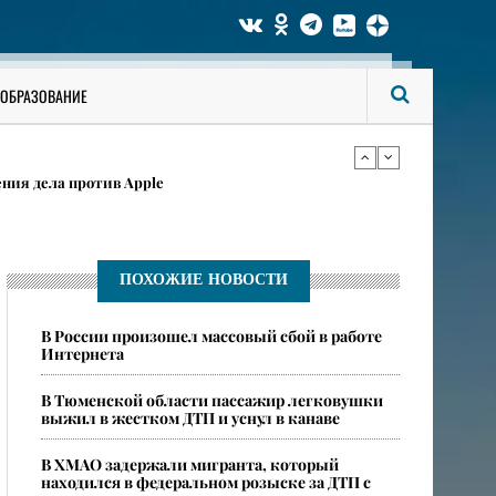
и директора департамента в администрации
ОБРАЗОВАНИЕ
6-го, когда из вечной мерзлоты проснулась
ения дела против Apple
и директора департамента в администрации
ПОХОЖИЕ НОВОСТИ
​В России произошел массовый сбой в работе
6-го, когда из вечной мерзлоты проснулась
Интернета
В Тюменской области пассажир легковушки
выжил в жестком ДТП и уснул в канаве
В ХМАО задержали мигранта, который
находился в федеральном розыске за ДТП с