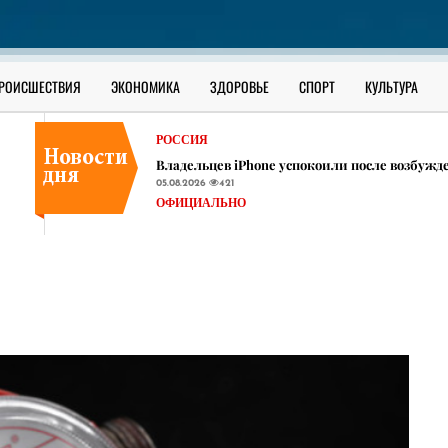
Конкурс на замещение вакантной должност
Сургутского района
05.08.2026
361
РОССИЯ
РОИСШЕСТВИЯ
ЭКОНОМИКА
ЗДОРОВЬЕ
СПОРТ
КУЛЬТУРА
​Аномальное лето в ЯНАО выдалось жарче 201
сибирская язва
05.08.2026
473
РОССИЯ
Владельцев iPhone успокоили после возбужд
05.08.2026
421
ОФИЦИАЛЬНО
Конкурс на замещение вакантной должност
Сургутского района
05.08.2026
361
РОССИЯ
​Аномальное лето в ЯНАО выдалось жарче 201
сибирская язва
05.08.2026
473