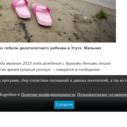
 гибели десятилетнего ребенка в Угуте. Мальчик
ода мальчик 2015 года рождения с другими детьми пошел
 во время купания утонул, –
говорится в сообщении
х программ, сбор статистики посещений и данных посетителей, а так же 
мероприятия, направленные на установление обстоятельств
Подробнее в
Политике конфиденциальности
.
Пользовательское соглашени
нал
и группу во
"ВКонтакте"
: там только самые важные
Согласен
ЕДАКЦИОННАЯ ПОЛИТИКА
.
6 ОТ 4 ИЮЛЯ 2025 ГОДА.