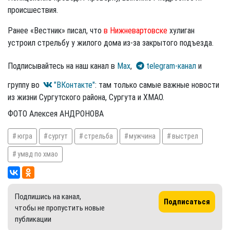
происшествия.
Ранее «Вестник» писал, что
в Нижневартовске
хулиган
устроил стрельбу у жилого дома из-за закрытого подъезда.
Подписывайтесь на наш канал в
Max
,
telegram-канал
и
группу во
"ВКонтакте"
: там только самые важные новости
из жизни Сургутского района, Сургута и ХМАО.
ФОТО Алексея АНДРОНОВА
югра
сургут
стрельба
мужчина
выстрел
умвд по хмао
Подпишись на канал,
Подписаться
чтобы не пропустить новые
публикации