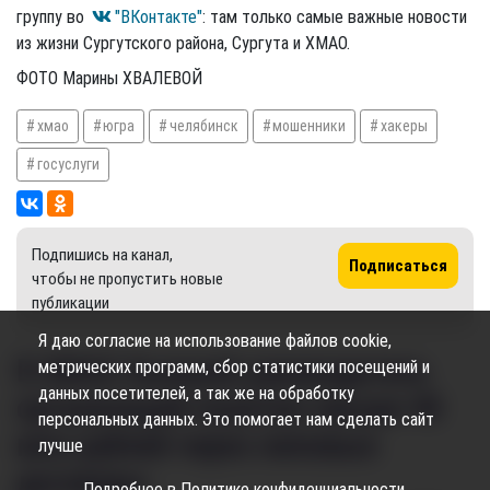
группу во
"ВКонтакте"
: там только самые важные новости
из жизни Сургутского района, Сургута и ХМАО.
ФОТО Марины ХВАЛЕВОЙ
хмао
югра
челябинск
мошенники
хакеры
госуслуги
Подпишись на канал,
Подписаться
чтобы не пропустить новые
публикации
Я даю согласие на использование файлов cookie,
В ХМАО бывший руководитель
метрических программ, сбор статистики посещений и
данных посетителей, а так же на обработку
организаций похитил свыше 40
персональных данных. Это помогает нам сделать сайт
млн рублей через липовые
лучше
договоры
Подробнее в
Политике конфиденциальности
.