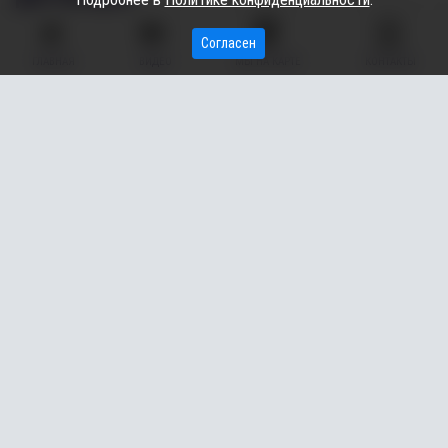
Согласен
06.06.2025
11:00
1.30K
Элина Гайсина
ГЛАВНАЯ
ВИДЕО
МЫ НА КАРТЕ
КОНТАКТЫ
В Югре бывшего руководителя ряда некоммерческих
организаций обвиняют в хищении более 40 млн рублей.
Этой информацией поделились с «Вестником» в пресс-