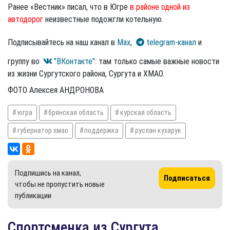
Ранее «Вестник» писал, что в Югре
в районе одной из
автодорог
неизвестные подожгли котельную.
Подписывайтесь на наш канал в
Max
,
telegram-канал
и
группу во
"ВКонтакте"
: там только самые важные новости
из жизни Сургутского района, Сургута и ХМАО.
ФОТО Алексея АНДРОНОВА
югра
брянская область
курская область
губернатор хмао
поддержка
руслан кухарук
Подпишись на канал,
Подписаться
чтобы не пропустить новые
публикации
Спортсменка из Сургута