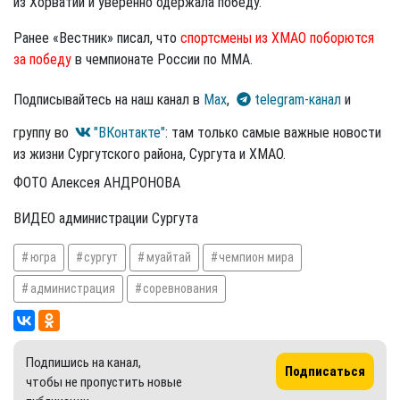
из Хорватии и уверенно одержала победу.
Ранее «Вестник» писал, что
спортсмены из ХМАО поборются
за победу
в чемпионате России по ММА.
Подписывайтесь на наш канал в
Max
,
telegram-канал
и
группу во
"ВКонтакте"
: там только самые важные новости
из жизни Сургутского района, Сургута и ХМАО.
ФОТО Алексея АНДРОНОВА
ВИДЕО администрации Сургута
югра
сургут
муайтай
чемпион мира
администрация
соревнования
Подпишись на канал,
Подписаться
чтобы не пропустить новые