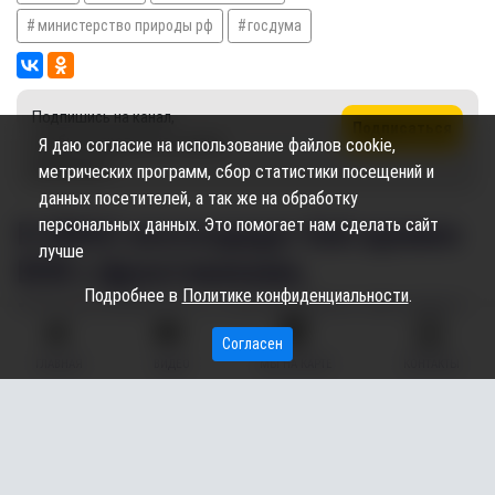
министерство природы рф
госдума
Подпишись на канал,
Подписаться
чтобы не пропустить новые
Я даю согласие на использование файлов cookie,
публикации
метрических программ, сбор статистики посещений и
данных посетителей, а так же на обработку
персональных данных. Это помогает нам сделать сайт
В ХМАО воссоздадут бой времен
лучше
ВОВ с фронтовиками,
Подробнее в
Политике конфиденциальности
.
минометами и немецким танком
Согласен
ГЛАВНАЯ
ВИДЕО
МЫ НА КАРТЕ
КОНТАКТЫ
06.05.2025
14:03
1.04K
Элина Гайсина