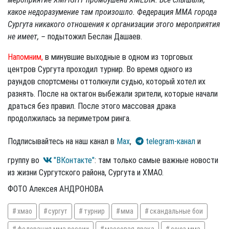
какое недоразумение там произошло. Федерация ММА города
Сургута никакого отношения к организации этого мероприятия
не имеет, –
подытожил Беслан Дашаев.
Напомним,
в минувшие выходные в одном из торговых
центров Сургута проходил турнир. Во время одного из
раундов спортсмены оттолкнули судью, который хотел их
разнять. После на октагон выбежали зрители, которые начали
драться без правил. После этого массовая драка
продолжилась за периметром ринга.
Подписывайтесь на наш канал в
Max
,
telegram-канал
и
группу во
"ВКонтакте"
: там только самые важные новости
из жизни Сургутского района, Сургута и ХМАО.
ФОТО Алексея АНДРОНОВА
хмао
сургут
турнир
мма
скандальные бои
федерация мма россии
массовая драка
союз мма