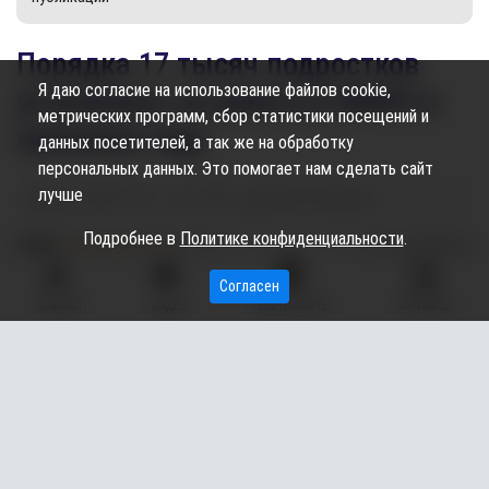
Порядка 17 тысяч подростков
Я даю согласие на использование файлов cookie,
устроились на работу в ХМАО в
метрических программ, сбор статистики посещений и
прошлом году
данных посетителей, а так же на обработку
персональных данных. Это помогает нам сделать сайт
лучше
26.04.2025
12:10
1.28K
Алёна Кожевова
Подробнее в
Политике конфиденциальности
.
Согласен
ГЛАВНАЯ
ВИДЕО
МЫ НА КАРТЕ
КОНТАКТЫ