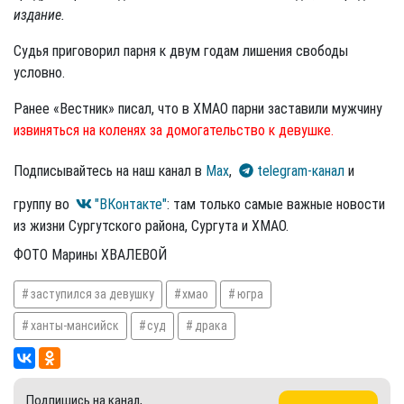
издание.
Судья приговорил парня к двум годам лишения свободы
условно.
Ранее «Вестник» писал, что в ХМАО парни заставили мужчину
извиняться на коленях за домогательство к девушке.
Подписывайтесь на наш канал в
Max
,
telegram-канал
и
группу во
"ВКонтакте"
: там только самые важные новости
из жизни Сургутского района, Сургута и ХМАО.
ФОТО Марины ХВАЛЕВОЙ
заступился за девушку
хмао
югра
ханты-мансийск
суд
драка
Подпишись на канал,