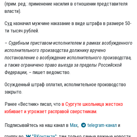
(прим. ред.: применение насилия в отношении представителя
власти).
Суд назначил мужчине наказание в виде штрафа в размере 50-
ти тысяч рублей.
– Судебным приставом-исполнителем в рамках возбужденного
исполнительного производства должнику вручено
постановление о возбуждение исполнительного производства,
а также ограничено право выезда за пределы Российской
Федерации, –
пишет ведомство.
Осужденный штраф оплатил, исполнительное производство
закрыто.
Ранее «Вестник» писал, что
в Сургуте школьница жестоко
избивает и угрожает расправой сверстникам.
Подписывайтесь на наш канал в
Max
,
telegram-канал
и
группу во
"ВКонтакте"
: там только самые важные новости