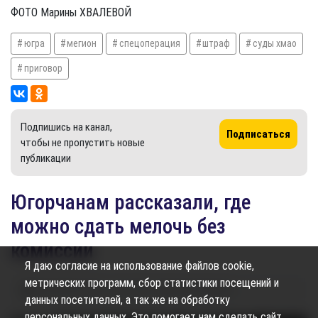
ФОТО Марины ХВАЛЕВОЙ
югра
мегион
спецоперация
штраф
суды хмао
приговор
Подпишись на канал,
Подписаться
чтобы не пропустить новые
публикации
Югорчанам рассказали, где
можно сдать мелочь без
комиссии
Я даю согласие на использование файлов cookie,
метрических программ, сбор статистики посещений и
09.04.2025
13:35
1.07K
Элина Гайсина
данных посетителей, а так же на обработку
персональных данных. Это помогает нам сделать сайт