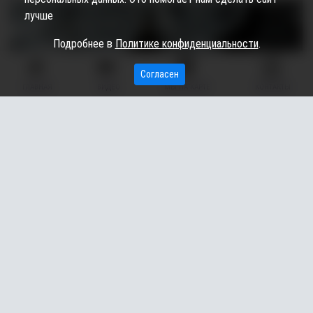
лучше
Подробнее в
Политике конфиденциальности
.
Согласен
ГЛАВНАЯ
ВИДЕО
МЫ НА КАРТЕ
КОНТАКТЫ
Жители Югры могут принять участие в акции «Монетная
неделя» и обменять накопившуюся мелочь на банкноты
или зачислить ее на банковский счет. Информация об
этом появилась на официальном сайте Центробанка
России.
Ежегодная акция будет проходить по 19 апреля. Ее цель –