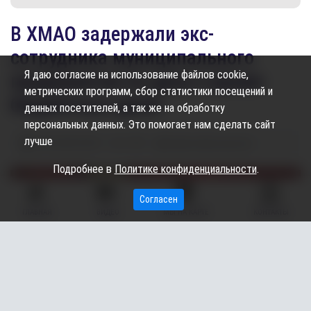
В ХМАО задержали экс-
сотрудника муниципального
Я даю согласие на использование файлов cookie,
предприятия по делу о краже
метрических программ, сбор статистики посещений и
бюджетных денег
данных посетителей, а так же на обработку
персональных данных. Это помогает нам сделать сайт
лучше
27.03.2025
09:58
1.01K
Карина Дроздецкая
Подробнее в
Политике конфиденциальности
.
Согласен
ГЛАВНАЯ
ВИДЕО
МЫ НА КАРТЕ
КОНТАКТЫ