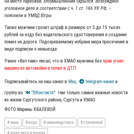
на место парковки, злоумышленник скрылся. Возбуждено
уголовное дело в соответствии с ч. 1 ст. 166 УК РФ, –
пояснили в УМВД Югры.
Также мужчине грозит штраф в размере от 5 до 15 тысяч
рублей за езду без водительского удостоверения и создание
помех на дороге. Подозреваемому избрана мера пресечения в
виде подписки о невыезде.
Ранее «Вестник» писал, что в ХМАО мужчина без
прав угнал
машину из автомойки и попал в ДТП.
Подписывайтесь на наш канал в
Max
,
telegram-канал
и
группу во
"ВКонтакте"
: там только самые важные новости
из жизни Сургутского района, Сургута и ХМАО.
ФОТО Марины ХВАЛЕВОЙ
хмао
югра
нижневартовск
стрежевой
угнал авто и вернул