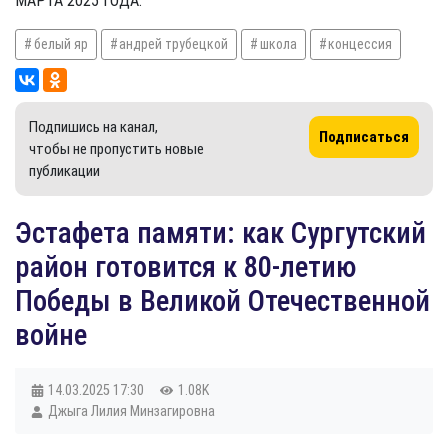
МАРТА 2025 ГОДА.
белый яр
андрей трубецкой
школа
концессия
Подпишись на канал,
Подписаться
чтобы не пропустить новые
публикации
​Эстафета памяти: как Сургутский
район готовится к 80-летию
Победы в Великой Отечественной
войне
14.03.2025
17:30
1.08K
Джыга Лилия Минзагировна