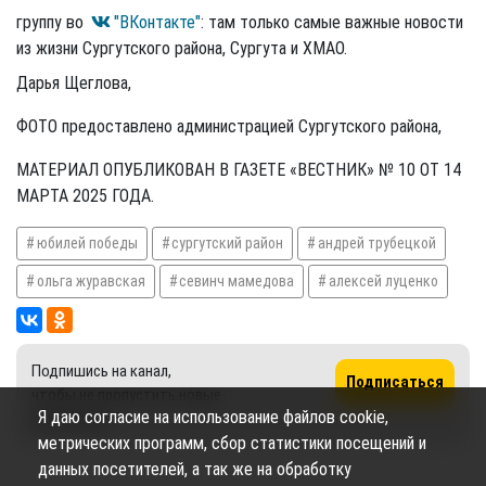
группу во
"ВКонтакте"
: там только самые важные новости
из жизни Сургутского района, Сургута и ХМАО.
Дарья Щеглова,
ФОТО предоставлено администрацией Сургутского района,
МАТЕРИАЛ ОПУБЛИКОВАН В ГАЗЕТЕ «ВЕСТНИК» № 10 ОТ 14
МАРТА 2025 ГОДА.
юбилей победы
сургутский район
андрей трубецкой
ольга журавская
севинч мамедова
алексей луценко
Подпишись на канал,
Подписаться
чтобы не пропустить новые
Я даю согласие на использование файлов cookie,
публикации
метрических программ, сбор статистики посещений и
данных посетителей, а так же на обработку