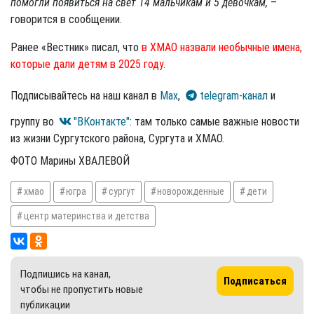
помогли появиться на свет 14 мальчикам и 5 девочкам,
–
говорится в сообщении.
Ранее «Вестник» писал, что
в ХМАО назвали необычные имена,
которые дали детям в 2025 году.
Подписывайтесь на наш канал в
Max
,
telegram-канал
и
группу во
"ВКонтакте"
: там только самые важные новости
из жизни Сургутского района, Сургута и ХМАО.
ФОТО Марины ХВАЛЕВОЙ
хмао
югра
сургут
новорожденные
дети
центр материнства и детства
Подпишись на канал,
Подписаться
чтобы не пропустить новые
публикации