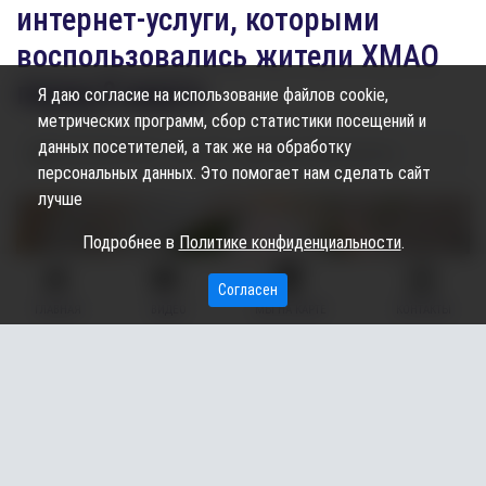
интернет-услуги, которыми
воспользовались жители ХМАО
перед 8 марта
Я даю согласие на использование файлов cookie,
метрических программ, сбор статистики посещений и
данных посетителей, а так же на обработку
09.03.2025
12:04
1.12K
Карина Дроздецкая
персональных данных. Это помогает нам сделать сайт
лучше
Подробнее в
Политике конфиденциальности
.
Согласен
ГЛАВНАЯ
ВИДЕО
МЫ НА КАРТЕ
КОНТАКТЫ