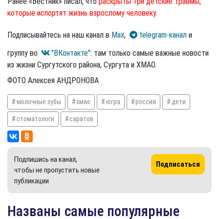
Ранее «Вестник» писал, что
раскрыты три детские травмы,
которые испортят жизнь взрослому человеку.
Подписывайтесь на наш канал в
Max
,
telegram-канал
и
группу во
"ВКонтакте"
: там только самые важные новости
из жизни Сургутского района, Сургута и ХМАО.
ФОТО Алексея АНДРОНОВА
молочные зубы
хмао
югра
россия
дети
стоматологи
саратов
Подпишись на канал,
Подписаться
чтобы не пропустить новые
публикации
Названы самые популярные