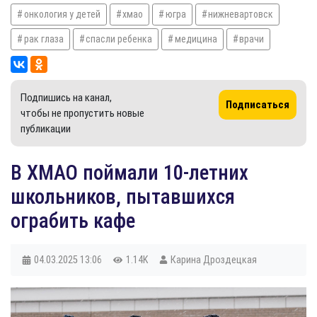
онкология у детей
хмао
югра
нижневартовск
рак глаза
спасли ребенка
медицина
врачи
Подпишись на канал,
Подписаться
чтобы не пропустить новые
публикации
В ХМАО поймали 10-летних
школьников, пытавшихся
ограбить кафе
04.03.2025
13:06
1.14K
Карина Дроздецкая