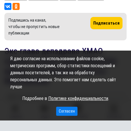
Подпишись на канал,
Подписаться
чтобы не пропустить новые
публикации
Экс-глава депздрава ХМАО
Я даю согласие на использование файлов cookie,
оценил прямое авиасообщение
метрических программ, сбор статистики посещений и
между Салехардом и Ханты-
данных посетителей, а так же на обработку
Мансийском
персональных данных. Это помогает нам сделать сайт
лучше
04.03.2025
13:04
926
Карина Дроздецкая
Подробнее в
Политике конфиденциальности
.
Согласен
ГЛАВНАЯ
ВИДЕО
МЫ НА КАРТЕ
КОНТАКТЫ