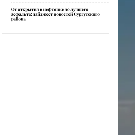
От открытия в нефтянке до лучшего
асфальта: дайджест новостей Сургутского
района