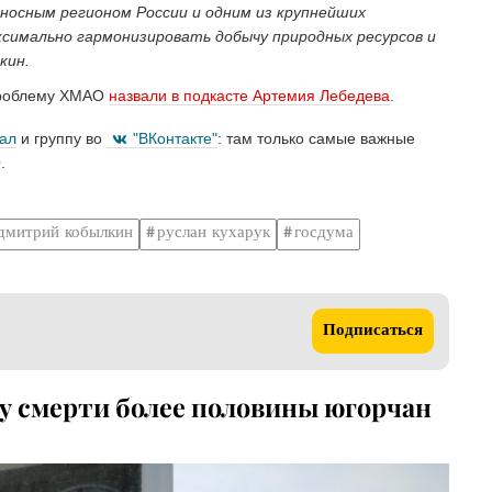
носным регионом России и одним из крупнейших
симально гармонизировать добычу природных ресурсов и
кин.
 проблему ХМАО
назвали в подкасте Артемия Лебедева
.
нал
и группу во
"ВКонтакте"
: там только самые важные
.
дмитрий кобылкин
руслан кухарук
госдума
Подписаться
 смерти более половины югорчан