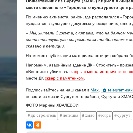
Общественник из Сургута (ХМАО) Кирилл Акинцев
месте снесенного «Городского культурного центра
По мнению активиста, район, где располагался «Горо
нуждается в культурно-досуговых учреждениях, сквер
– Мы, жители Сургута, считаем, что на данном м
соответствующего современным требованиям к зда
сказано в петиции.
На момент публикации материала петиция собрала б
Напомним, аварийным здание ДК «Строитель» признали
«Вестник» публиковал
кадры с места исторического с
месте ДК
сквер с памятником
.
Подписывайтесь на наш канал в
Max
,
telegram-ка
новости из жизни Сургутского района, Сургута и ХМАО
ФОТО Марины ХВАЛЕВОЙ
дк строитель
петиция
хмао
югра
сургут