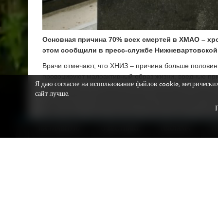
Основная причина 70% всех смертей в ХМАО – хр
этом сообщили в пресс-службе Нижневартовской
Врачи отмечают, что ХНИЗ – причина больше половин
провоцируют малоактивный образ жизни, вредные при
Я даю согласие на использование файлов cookie, метрически
– Хронические неинфекционные заболевания являют
сайт лучше.
смертности в Ханты-Мансийском автономном окру
ХМАО-Югры, более 70% всех случаев смерти в регион
медучреждения.
НА ГЛАВНУЮ
О ВЕСТНИКЕ
РЕКЛАМА
Р
Для профилактики врачи советуют проходить регуляр
привычек и быть физически активным.
Ранее «Вестник» писал, что санврачи ХМАО предупр
Подписывайтесь на наш канал в
Max
,
telegram-ка
новости из жизни Сургутского района, Сургута и ХМАО
ФОТО Алексея АНДРОНОВА