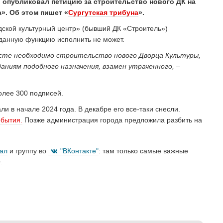
 опубликовал петицию за строительство нового ДК на
». Об этом пишет «
Сургутская трибуна
».
дской культурный центр» (бывший ДК «Строитель»)
 данную функцию исполнить не может.
есте необходимо строительство нового Дворца Культуры,
ниям подобного назначения, взамен утраченного, –
олее 300 подписей.
 в начале 2024 года. В декабре его все-таки снесли.
обытия.
Позже администрация города предложила разбить на
нал
и группу во
"ВКонтакте"
: там только самые важные
.