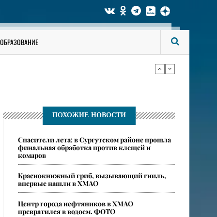
би мужчину
ОБРАЗОВАНИЕ
ся опасные ядовитые пауки
би мужчину
ПОХОЖИЕ НОВОСТИ
Спасители лета: в Сургутском районе прошла
ся опасные ядовитые пауки
финальная обработка против клещей и
комаров
​Краснокнижный гриб, вызывающий гниль,
впервые нашли в ХМАО
Центр города нефтяников в ХМАО
превратился в водоем. ФОТО