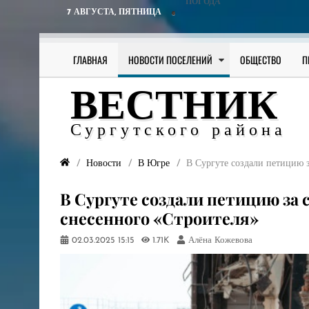
ПОГОДА
7 АВГУСТА,
ПЯТНИЦА
ГЛАВНАЯ
НОВОСТИ ПОСЕЛЕНИЙ
ОБЩЕСТВО
П
ВЕСТНИК
Сургутского района
Новости
В Югре
В Сургуте создали петицию з
В Сургуте создали петицию за 
снесенного «Строителя»
02.03.2025
15:15
1.71K
Алёна Кожевова