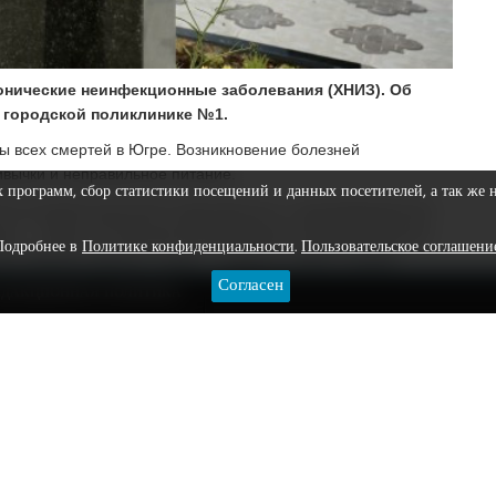
онические неинфекционные заболевания (ХНИЗ). Об
 городской поликлинике №1.
ы всех смертей в Югре. Возникновение болезней
вычки и неправильное питание.
х программ, сбор статистики посещений и данных посетителей, а так же 
ся основной причиной инвалидности и преждевременной
ге — Югре. По данным департамента здравоохранения
Подробнее в
Политике конфиденциальности
.
Пользовательское соглашени
е связаны именно с ними, – заявили в пресс-службе
Согласен
ЕДАКЦИОННАЯ ПОЛИТИКА
ные медосмотры, правильно питаться, отказаться от вредных
едили
об опасных осложнениях гриппа
.
нал
и группу во
"ВКонтакте"
: там только самые важные
.