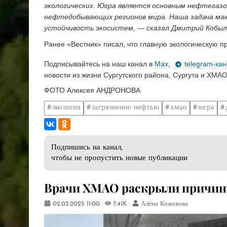
экологических. Югра является основным нефтегазо
нефтедобывающих регионов мира. Наша задача мак
устойчивость экосистем, — сказал Дмитрий Кобыл
Ранее «Вестник» писал, что главную экологическую
Подписывайтесь на наш канал в
Max
,
telegram-ка
новости из жизни Сургутского района, Сургута и ХМАО
ФОТО Алексея АНДРОНОВА
экология
загрязнение нефтью
хмао
югра
Подпишись на канал,
чтобы не пропустить новые публикации
Врачи ХМАО раскрыли причину
02.03.2025
11:00
7.41K
Алёна Кожевова