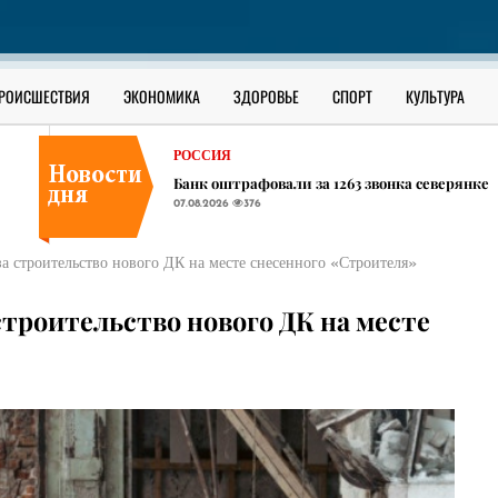
В ЮГРЕ
В Сургутском районе ищут утонувшего в О
07.08.2026
338
РОССИЯ
РОИСШЕСТВИЯ
ЭКОНОМИКА
ЗДОРОВЬЕ
СПОРТ
КУЛЬТУРА
В соседних ХМАО регионах начали появлять
07.08.2026
412
РОССИЯ
Банк оштрафовали за 1263 звонка северянке
07.08.2026
376
В ЮГРЕ
В Сургутском районе ищут утонувшего в О
а строительство нового ДК на месте снесенного «Строителя»
07.08.2026
338
РОССИЯ
строительство нового ДК на месте
В соседних ХМАО регионах начали появлять
07.08.2026
412