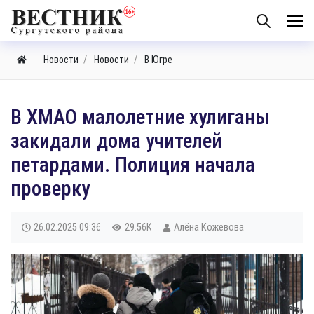
Новости
Новости
В Югре
В ХМАО малолетние хулиганы
закидали дома учителей
петардами. Полиция начала
проверку
26.02.2025
09:36
29.56K
Алёна Кожевова