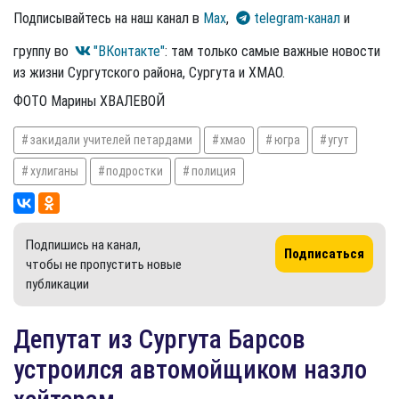
Подписывайтесь на наш канал в
Max
,
telegram-канал
и
группу во
"ВКонтакте"
: там только самые важные новости
из жизни Сургутского района, Сургута и ХМАО.
ФОТО Марины ХВАЛЕВОЙ
закидали учителей петардами
хмао
югра
угут
хулиганы
подростки
полиция
Подпишись на канал,
Подписаться
чтобы не пропустить новые
публикации
Депутат из Сургута Барсов
устроился автомойщиком назло