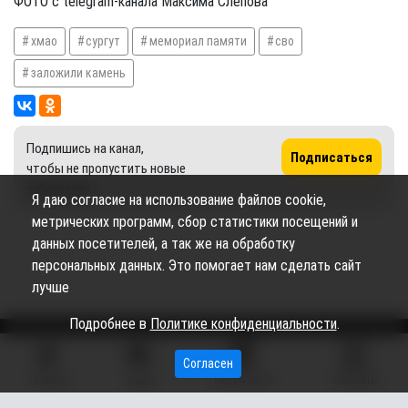
ФОТО с telegram-канала Максима Слепова
хмао
сургут
мемориал памяти
сво
заложили камень
Подпишись на канал,
Подписаться
чтобы не пропустить новые
публикации
Я даю согласие на использование файлов cookie,
метрических программ, сбор статистики посещений и
данных посетителей, а так же на обработку
персональных данных. Это помогает нам сделать сайт
лучше
Подробнее в
Политике конфиденциальности
.
Согласен
Сетевое издание «Вестник Сургутского района» (16+)
ГЛАВНАЯ
ВИДЕО
МЫ НА КАРТЕ
КОНТАКТЫ