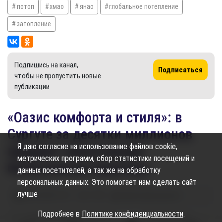
потоп
хмао
янао
глобальное потепление
затопление
Подпишись на канал,
Подписаться
чтобы не пропустить новые
публикации
«Оазис комфорта и стиля»: в
Сургуте за десятки миллионов
Я даю согласие на использование файлов cookie,
продают трехэтажную
метрических программ, сбор статистики посещений и
белоснежную квартиру
данных посетителей, а так же на обработку
персональных данных. Это помогает нам сделать сайт
лучше
20.02.2025
16:31
1.19K
Карина Дроздецкая
Подробнее в
Политике конфиденциальности
.