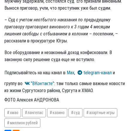
Мужчину задержали, состоялся суд. Его признали виновным.
Вынося приговор, учли, что преступник уже был судим.
– Суд с учетом неотбытого наказания по предыдущему
приговору приговорил виновного к 3 годам 4 месяцам
лишения свободы с отбыванием в колонии – поселении
, –
рассказали в прокуратуре Югры.
Все оборудование и незаконный доход конфисковали. В
законную силу решение суда еще не вступило.
Подписывайтесь на наш канал в
Max
,
telegram-канал
и
группу во
"ВКонтакте"
: там только самые важные новости
из жизни Сургутского района, Сургута и ХМАО.
ФОТО Алексея АНДРОНОВА
хмао
лангепас
казино
суд
азартные игры
миллион рублей