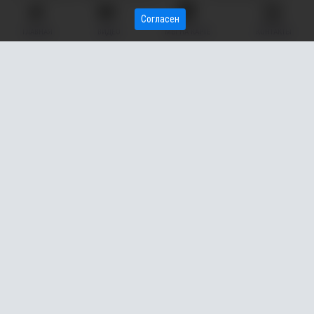
Согласен
ГЛАВНАЯ
ВИДЕО
МЫ НА КАРТЕ
КОНТАКТЫ
В Сургуте (ХМАО) почти за 22 млн рублей продают
трехуровневую белоснежную квартиру. Об этом пишет
издание
Muksun.fm.
Четырехэтажная недвижимость расположена на улице Чехова
и имеет площадь 153 квадратных метров. В квартире три
этажа: на первом расположились кухня, прачечная и санузел
для гостей. На втором – три комнаты, а на последнем –
рабочий кабинет. Есть даже мансарда, откуда открывается