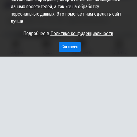
до генпрокуратуры
данных посетителей, а так же на обработку
персональных данных. Это помогает нам сделать сайт
06.02.2025
11:48
1.98K
Максим Щербаков
лучше
Подробнее в
Политике конфиденциальности
.
Согласен
ГЛАВНАЯ
ВИДЕО
МЫ НА КАРТЕ
КОНТАКТЫ
Заместитель генерального прокурора России взял на
контроль ситуацию с общественным транспортом в