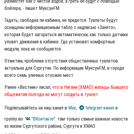
разместят бак с чистой водой, а греть ее будут с помощью
бойлера,
- пишет МуксунFM.
Гадать, свободна ли кабинка, не придется. Туалеты будут
оснащены информационным табло с надписью «Занято»,
которая будет загораться автоматически, как только датчики
уловят движения в кабинке. Где установят комфортные
модули, пока не сообщается.
Отметим, проблема отсутствия общественных туалетов
актуальна для Сургутян. По информации МуксунFM, в городе
всего семь уличных отхожих мест.
Ранее «Вестник» писал,
что в Нягани (ХМАО) жильцы бывшего
общежития полгода не могут сходить в туалет.
Подписывайтесь на наш канал в
Max
,
telegram-канал
и
группу во
"ВКонтакте"
: там только самые важные новости
из жизни Сургутского района, Сургута и ХМАО.