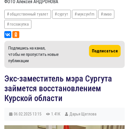
ФОТО Алексея АНДРОНОВА
общественный туалет
сургут
муксунfm
хмао
госзакупка
Подпишись на канал,
Подписаться
чтобы не пропустить новые
публикации
Экс-заместитель мэра Сургута
займется восстановлением
Курской области
06.02.2025
13:15
1.41K
Дарья Щеглова