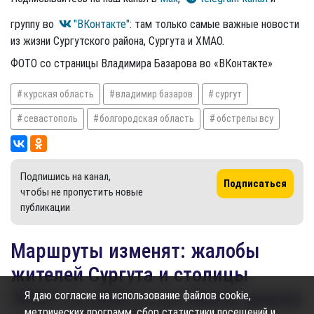
группу во
"ВКонтакте"
: там только самые важные новости
из жизни Сургутского района, Сургута и ХМАО.
ФОТО со страницы Владимира Базарова во «ВКонтакте»
курская область
владимир базаров
сургут
севастополь
болгородская область
обстрелы всу
Подпишись на канал,
Подписаться
чтобы не пропустить новые
публикации
Маршруты изменят: жалобы
жителей Сургута и столицы
ХМАО на работу автобусов дошли
Я даю согласие на использование файлов cookie,
метрических программ, сбор статистики посещений и