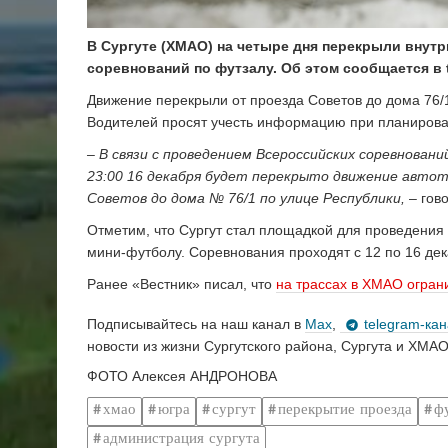
В Сургуте (ХМАО) на четыре дня перекрыли внут
соревнований по футзалу. Об этом сообщается в 
Движение перекрыли от проезда Советов до дома 76/1
Водителей просят учесть информацию при планиров
– В связи с проведением Всероссийских соревновани
23:00 16 декабря будет перекрыто движение авто
Советов до дома № 76/1 по улице Республики,
– гов
Отметим, что Сургут стал площадкой для проведения
мини-футболу. Соревнования проходят с 12 по 16 де
Ранее «Вестник» писал, что
на трассах в ХМАО огран
Подписывайтесь на наш канал в
Max
,
telegram-ка
новости из жизни Сургутского района, Сургута и ХМАО
ФОТО Алексея АНДРОНОВА
хмао
югра
сургут
перекрытие проезда
ф
администрация сургута