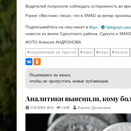
Водителей попросили соблюдать осторожность во вре
Ранее «Вестник» писал, что в ХМАО за вечер произо
Подписывайтесь на наш канал в
Max
,
telegram-ка
новости из жизни Сургутского района, Сургута и ХМАО
ФОТО Алексея АНДРОНОВА
ограничения на трассах
хмао
югра
метель
Подпишись на канал,
чтобы не пропустить новые публикации
Аналитики выяснили, кому бол
11.12.2024
18:15
1.44K
Карина Дроздецкая