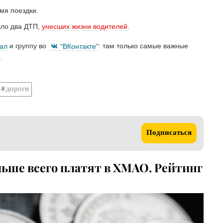
мя поездки.
шло два ДТП,
унесших жизни водителей
.
нал
и группу во
"ВКонтакте"
: там только самые важные
.
дороги
Подписаться
ьше всего платят в ХМАО. Рейтинг