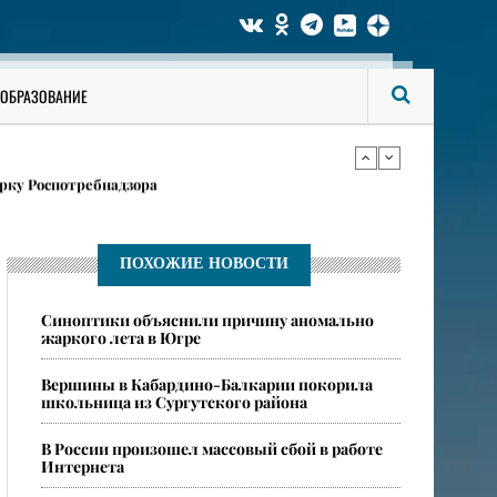
ги аккаунты на «Госуслугах»
ОБРАЗОВАНИЕ
в карточках
рку Роспотребнадзора
ги аккаунты на «Госуслугах»
ПОХОЖИЕ НОВОСТИ
​Синоптики объяснили причину аномально
в карточках
жаркого лета в Югре
​Вершины в Кабардино-Балкарии покорила
школьница из Сургутского района
​В России произошел массовый сбой в работе
Интернета