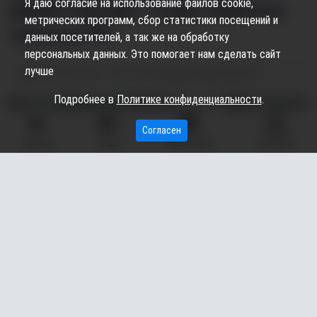
Я даю согласие на использование файлов cookie,
менял паспорт, чтобы пересечь
метрических программ, сбор статистики посещений и
границу РФ
данных посетителей, а так же на обработку
персональных данных. Это помогает нам сделать сайт
лучше
30.10.2024
14:31
1.31K
Карина Дроздецкая
Подробнее в
Политике конфиденциальности
.
Согласен
ГЛАВНАЯ
ВИДЕО
МЫ НА КАРТЕ
КОНТАКТЫ