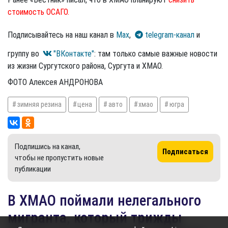
стоимость ОСАГО.
Подписывайтесь на наш канал в
Max
,
telegram-канал
и
группу во
"ВКонтакте"
: там только самые важные новости
из жизни Сургутского района, Сургута и ХМАО.
ФОТО Алексея АНДРОНОВА
зимняя резина
цена
авто
хмао
югра
Подпишись на канал,
Подписаться
чтобы не пропустить новые
публикации
В ХМАО поймали нелегального
мигранта, который трижды