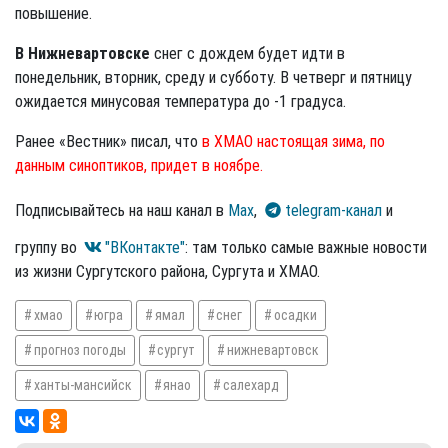
повышение.
В Нижневартовске
снег с дождем будет идти в
понедельник, вторник, среду и субботу. В четверг и пятницу
ожидается минусовая температура до -1 градуса.
Ранее «Вестник» писал, что
в ХМАО настоящая зима, по
данным синоптиков, придет в ноябре.
Подписывайтесь на наш канал в
Max
,
telegram-канал
и
группу во
"ВКонтакте"
: там только самые важные новости
из жизни Сургутского района, Сургута и ХМАО.
хмао
югра
ямал
снег
осадки
прогноз погоды
сургут
нижневартовск
ханты-мансийск
янао
салехард