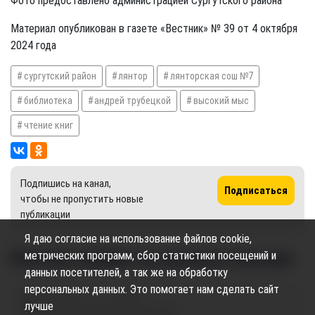
Фото предоставлено администрацией Сургутского района
Материал опубликован в газете «Вестник» № 39 от 4 октября
2024 года
сургутский район
лянтор
лянторская сош №7
библиотека
андрей трубецкой
высокий мыс
чтение книг
Подпишись на канал,
Подписаться
чтобы не пропустить новые
публикации
Я даю согласие на использование файлов cookie,
​Клятва любви на разных языках
метрических программ, сбор статистики посещений и
данных посетителей, а так же на обработку
персональных данных. Это помогает нам сделать сайт
04.10.2024
11:15
698
лучше
Назарова Александра Николаевна