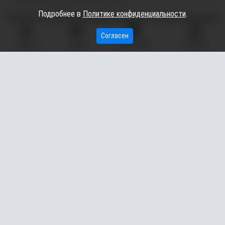
Подробнее в
Политике конфиденциальности
.
Согласен
ГЛАВНАЯ
ВИДЕО
МЫ НА КАРТЕ
КОНТАКТЫ
В Сургутском районе пройдет фестиваль национальных
свадеб «Время традиций» (0+).
Как отмечают организаторы, в многонациональном
Сургутском районе фестиваль является ежегодным
праздником, который раскрывает палитру традиций и обрядов