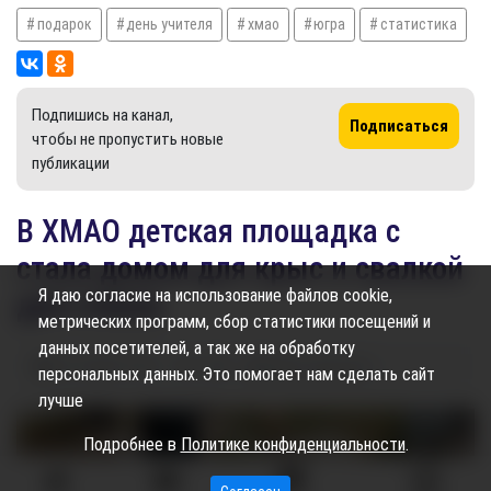
подарок
день учителя
хмао
югра
статистика
Подпишись на канал,
Подписаться
чтобы не пропустить новые
публикации
​В ХМАО детская площадка с
стала домом для крыс и свалкой
Я даю согласие на использование файлов cookie,
для стекла
метрических программ, сбор статистики посещений и
данных посетителей, а так же на обработку
03.10.2024
13:26
1.24K
Ирина Скрылова
персональных данных. Это помогает нам сделать сайт
лучше
Подробнее в
Политике конфиденциальности
.