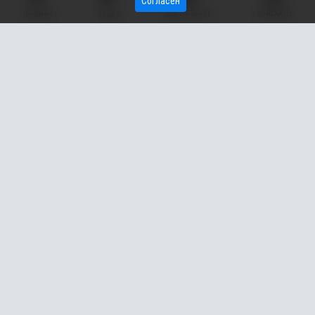
Согласен
ГЛАВНАЯ
ВИДЕО
МЫ НА КАРТЕ
КОНТАКТЫ
В Нефтеюганске (ХМАО) на детской площадке заметили
большое количество битого стекла и крыс. Об этом
очевидцы рассказали в группе «Типичный Нефтеюганск».
Речь идет о площадке, расположенной между 25 и 26 домом
10-го микрорайона. По словам автора поста, на территории
много стекла, а крысы выбегают из ближайших колодцев.
— За все лето ни разу не косили траву, а в э
той траве бегают
дети и от колодцев крысы,
— пишет автор.