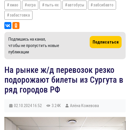
хмао
югра
пыть-ях
автобусы
забсибавто
забастовка
Подпишись на канал,
Подписаться
чтобы не пропустить новые
публикации
На рынке ж/д перевозок резко
подорожают билеты из Сургута в
ряд городов РФ
02.10.2024
16:52
3.24K
Алёна Кожевова