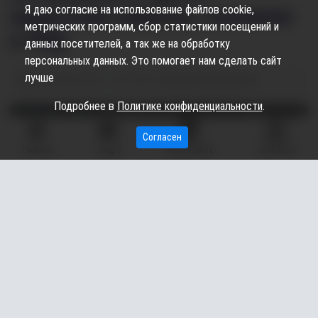
Я даю согласие на использование файлов cookie,
нацистские символы, положили
метрических программ, сбор статистики посещений и
в ПНД
данных посетителей, а так же на обработку
персональных данных. Это помогает нам сделать сайт
лучше
02.10.2024
16:30
1.42K
Карина Дроздецкая
Подробнее в
Политике конфиденциальности
.
Согласен
ГЛАВНАЯ
ВИДЕО
МЫ НА КАРТЕ
КОНТАКТЫ