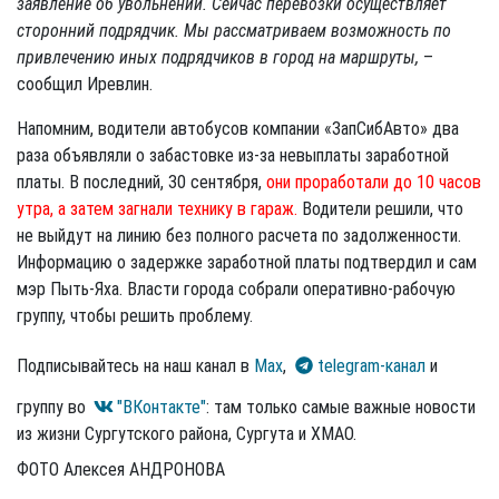
заявление об увольнении. Сейчас перевозки осуществляет
сторонний подрядчик. Мы рассматриваем возможность по
привлечению иных подрядчиков в город на маршруты,
–
сообщил Иревлин.
Напомним, водители автобусов компании «ЗапСибАвто» два
раза объявляли о забастовке из-за невыплаты заработной
платы. В последний, 30 сентября,
они проработали до 10 часов
утра, а затем загнали технику в гараж.
Водители решили, что
не выйдут на линию без полного расчета по задолженности.
Информацию о задержке заработной платы подтвердил и сам
мэр Пыть-Яха. Власти города собрали оперативно-рабочую
группу, чтобы решить проблему.
Подписывайтесь на наш канал в
Max
,
telegram-канал
и
группу во
"ВКонтакте"
: там только самые важные новости
из жизни Сургутского района, Сургута и ХМАО.
ФОТО Алексея АНДРОНОВА