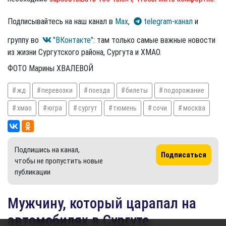
Подписывайтесь на наш канал в
Max
,
telegram-канал
и
группу во
"ВКонтакте"
: там только самые важные новости
из жизни Сургутского района, Сургута и ХМАО.
ФОТО Марины ХВАЛЕВОЙ
жд
перевозки
поезда
билеты
подорожание
хмао
югра
сургут
тюмень
сочи
москва
Подпишись на канал,
Подписаться
чтобы не пропустить новые
публикации
Мужчину, который царапал на
автомобилях в Сургуте