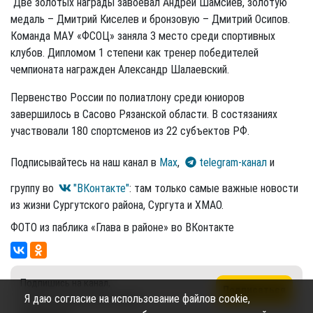
Две золотых награды завоевал Андрей Шамсиев, золотую
медаль – Дмитрий Киселев и бронзовую – Дмитрий Осипов.
Команда МАУ «ФСОЦ» заняла 3 место среди спортивных
клубов. Дипломом 1 степени как тренер победителей
чемпионата награжден Александр Шалаевский.
Первенство России по полиатлону среди юниоров
завершилось в Сасово Рязанской области. В состязаниях
участвовали 180 спортсменов из 22 субъектов РФ.
Подписывайтесь на наш канал в
Max
,
telegram-канал
и
группу во
"ВКонтакте"
: там только самые важные новости
из жизни Сургутского района, Сургута и ХМАО.
ФОТО из паблика «Глава в районе» во ВКонтакте
Подпишись на канал,
Подписаться
Я даю согласие на использование файлов cookie,
чтобы не пропустить новые