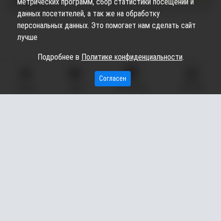
публикации
метрических программ, сбор статистики посещений и
данных посетителей, а так же на обработку
персональных данных. Это помогает нам сделать сайт
лучше
Подробнее в
Политике конфиденциальности
.
Согласен
ГЛАВНАЯ
ВИДЕО
МЫ НА КАРТЕ
КОНТАКТЫ
Сетевое издание «Вестник Сургутского района» (16+)
Сетевое издание Вестник - Новости Сургутского
©
района и Югры
2026
Copyright © 2018- 2026