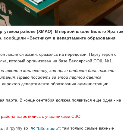
ургутском районе (ХМАО). В первой школе Белого Яра так
а, сообщили «Вестнику» в департаменте образования
 он лишился жизни, сражаясь на передовой. Парту героя с
елка, который организован на базе Белоярской СОШ №1.
лон школе и коллективу, которые отдают дань памяти.
итания. Право посидеть за этой партой дается
а директор департамента образования администрации
ая парта. В конце сентября должна появиться еще одна - на
 района встретились с участниками СВО.
нал
и группу во
"ВКонтакте"
: там только самые важные
.