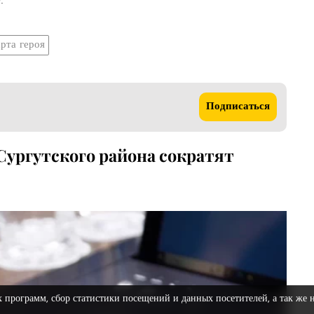
арта героя
Подписаться
Сургутского района сократят
х программ, сбор статистики посещений и данных посетителей, а так же 