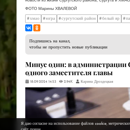
ФОТО Марины ХВАЛЕВОЙ
хмао
югра
сургутский район
белый яр
п
Подпишись на канал,
чтобы не пропустить новые публикации
Минус один: в администрации 
одного заместителя главы
18.09.2024
14:53
2.94K
Карина Дроздецкая
Я даю согласие на использование файлов cookie, метрически
сайт лучше.