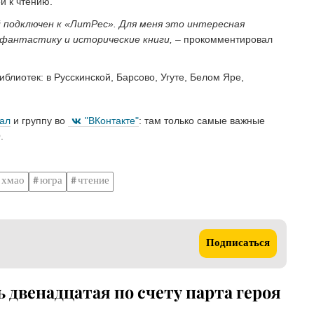
й к чтению.
подключен к «ЛитРес». Для меня это интересная
 фантастику и исторические книги,
– прокомментировал
блиотек: в Русскинской, Барсово, Угуте, Белом Яре,
нал
и группу во
"ВКонтакте"
: там только самые важные
.
хмао
югра
чтение
Подписаться
 двенадцатая по счету парта героя