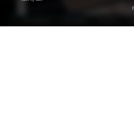
НА ГЛАВНУЮ
О ВЕСТНИКЕ
РЕКЛАМА
Р
В администрации Сургутского района произойдут
заместителей главы муниципалитета и появятся т
этом стало известно в ходе заседания депутатски