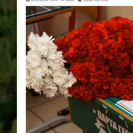
18.09.2024
15:49
4.68K
Дарья Щеглова