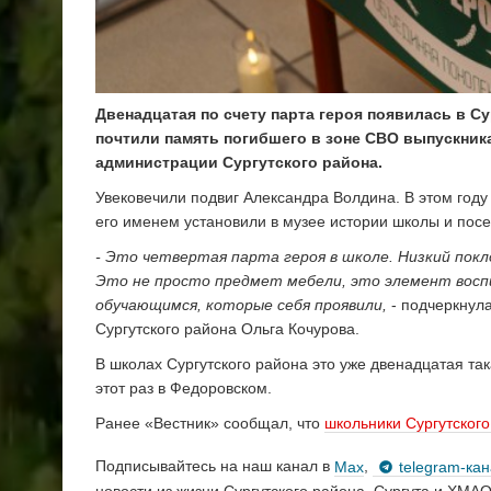
Двенадцатая по счету парта героя появилась в С
почтили память погибшего в зоне СВО выпускник
администрации Сургутского района.
Увековечили подвиг Александра Волдина. В этом году
его именем установили в музее истории школы и пос
- Это четвертая парта героя в школе. Низкий пок
Это не просто предмет мебели, это элемент восп
обучающимся, которые себя проявили,
- подчеркнул
Сургутского района Ольга Кочурова.
В школах Сургутского района это уже двенадцатая так
этот раз в Федоровском.
Ранее «Вестник» сообщал, что
школьники Сургутского
Подписывайтесь на наш канал в
Max
,
telegram-ка
новости из жизни Сургутского района, Сургута и ХМАО