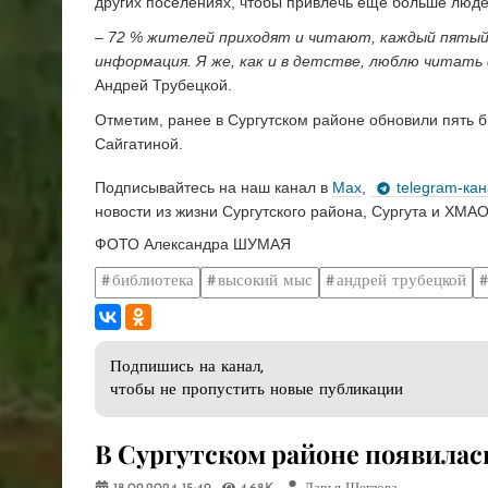
других поселениях, чтобы привлечь еще больше люде
–
72 % жителей приходят и читают, каждый пятый 
информация. Я же, как и в детстве, люблю читать
Андрей Трубецкой.
Отметим, ранее в Сургутском районе обновили пять би
Сайгатиной.
Подписывайтесь на наш канал в
Max
,
telegram-ка
новости из жизни Сургутского района, Сургута и ХМАО
ФОТО Александра ШУМАЯ
библиотека
высокий мыс
андрей трубецкой
Подпишись на канал,
чтобы не пропустить новые публикации
В Сургутском районе появилась