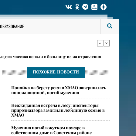
рнулся к смертельному развлечению после долгого
ОБРАЗОВАНИЕ
ой аварии под Тюменью
леджа массово попали в больницу из-за отравления
ПОХОЖИЕ НОВОСТИ
рнулся к смертельному развлечению после долгого
Попойка на берегу реки в ХМАО завершилась
поножовщиной, погиб мужчина
ой аварии под Тюменью
Неожиданная встреча в лесу: инспекторы
природнадзора заметили лебединую семью в
ХМАО
​Мужчина погиб в жутком пожаре в
собственном доме в Советском районе