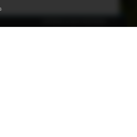
е
.
COPYRIGHT © 2023 VESTNIKSR.RU