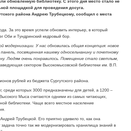
ли обновленную библиотеку. С этого дня место стало не
ьной площадкой для проведения досуга.
тского района Андрею Трубецкому, сообщил с места
да. За это время успели обновить интерьер, в который
ег Оби и Тундринский кедровый бор.
 модернизации. У нас обновилась общая концепция: новое
 панель, посвященная нашему односельчанину и почетному
ну. Людям очень понравилось. Помещение стало светлым,
 заведующая сектором Высокомысовской библиотеки им. В.П.
онов рублей из бюджета Сургутского района.
г, среди которых 3000 предназначены для детей, а 1200 –
 Высокого Мыса считаются одними из самых читающих,
ной библиотеки. Чаще всего местное население
ия.
Андрей Трубецкой. Его приятно удивило то, как она
 задача точно так же модернизировать хранилища знаний в