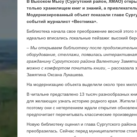
В Высоком Мысу (Сургутский район, ХМАО) откры
только хранилищем книг и знаний, а привлекател
Модернизированный объект показали главе Сургу
событий журналист «Вестника».
Библиотека начала свое преображение весной этого го
идеально вписались локальные пейзажи: высокий бер
–
Мы открываем библиотеку после продолжительной
оборудование, стеллажи, появилась интерактивная
гражданину Сургутского района Валентину Замяти
можно с комфортом почитать книги
, – рассказала
Замятина Оксана Лукашева.
На модернизацию объекта выделили около трех милли
В читальне представлено 13 тысяч разнообразных кни
для желающих узнать историю родного края. Жители
поэтому они с нетерпением ждали открытия обновлен
предпочитает перечитывать классические произведен
Новую библиотеку оценил и глава Сургутского района 
преобразилась. Сейчас перед муниципалитетом стоит