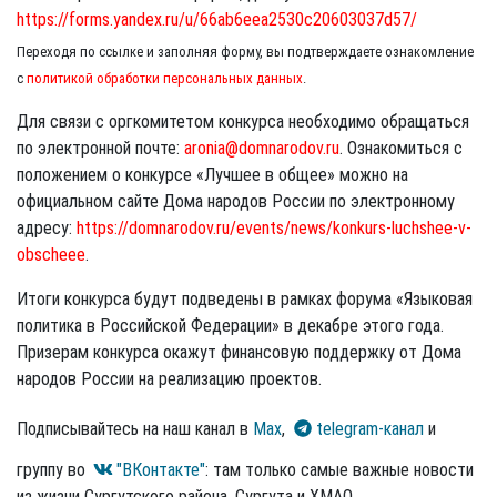
https://forms.yandex.ru/u/66ab6eea2530c20603037d57/
Переходя по ссылке и заполняя форму, вы подтверждаете ознакомление
с
политикой обработки персональных данных
.
Для связи с оргкомитетом конкурса необходимо обращаться
по электронной почте:
aronia@domnarodov.ru
. Ознакомиться с
положением о конкурсе «Лучшее в общее» можно на
официальном сайте Дома народов России по электронному
адресу:
https://domnarodov.ru/events/news/konkurs-luchshee-v-
obscheee
.
Итоги конкурса будут подведены в рамках форума «Языковая
политика в Российской Федерации» в декабре этого года.
Призерам конкурса окажут финансовую поддержку от Дома
народов России на реализацию проектов.
Подписывайтесь на наш канал в
Max
,
telegram-канал
и
группу во
"ВКонтакте"
: там только самые важные новости
из жизни Сургутского района, Сургута и ХМАО.