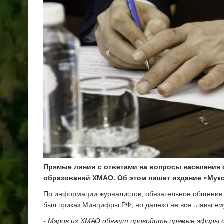
Прямые линии с ответами на вопросы населения
образований ХМАО. Об этом пишет издание «Мук
По информации журналистов, обязательное общение м
был приказ Минцифры РФ, но далеко не все главы ем
- Мэров из ХМАО обяжут проводить прямые эфиры 