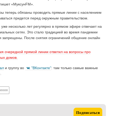
 пишет «МуксунFM».
ры теперь обязаны проводить прямые линии с населением
тываться придется перед окружным правительством.
 уже несколько лет регулярно в прямом эфире отвечает на
циальных сетях. Это стало традицией во время пандемии
ли запрещены. После снятия ограничений общение онлайн
мя очередной прямой линии ответил на вопросы про
ных домов.
нал
и группу во
"ВКонтакте"
: там только самые важные
.
иния
Подписаться