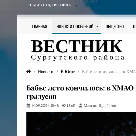
ПОГОДА
7 АВГУСТА,
ПЯТНИЦА
ГЛАВНАЯ
НОВОСТИ ПОСЕЛЕНИЙ
ОБЩЕСТВО
П
ВЕСТНИК
Сургутского района
Новости
В Югре
Бабье лето кончилось: в ХМ
Бабье лето кончилось: в ХМАО 
градусов
14.09.2024
12:48
1.86K
Максим Щербаков