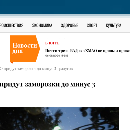
РОССИЯ
Школьник из села в ЯНАО взламывал за день
06.08.2026
382
ОФИЦИАЛЬНО
РОИСШЕСТВИЯ
ЭКОНОМИКА
ЗДОРОВЬЕ
СПОРТ
КУЛЬТУРА
Как уберечь ребенка от наркотиков: разбор 
06.08.2026
801
В ЮГРЕ
Почти треть БАДов в ХМАО не прошли прове
06.08.2026
388
РОССИЯ
Школьник из села в ЯНАО взламывал за день
АО придут заморозки до минус 3 градусов
06.08.2026
382
ОФИЦИАЛЬНО
придут заморозки до минус 3
Как уберечь ребенка от наркотиков: разбор 
06.08.2026
801