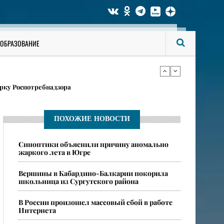
ги аккаунты на «Госуслугах»
ОБРАЗОВАНИЕ
в карточках
рку Роспотребнадзора
ги аккаунты на «Госуслугах»
ПОХОЖИЕ НОВОСТИ
​Синоптики объяснили причину аномально
в карточках
жаркого лета в Югре
​Вершины в Кабардино-Балкарии покорила
школьница из Сургутского района
​В России произошел массовый сбой в работе
Интернета