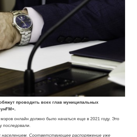
 обяжут проводить всех глав муниципальных
сун
FM
».
эров онлайн должно было начаться еще в 2021 году. Это
у последовали.
с населением. Соответствующее распоряжение уже