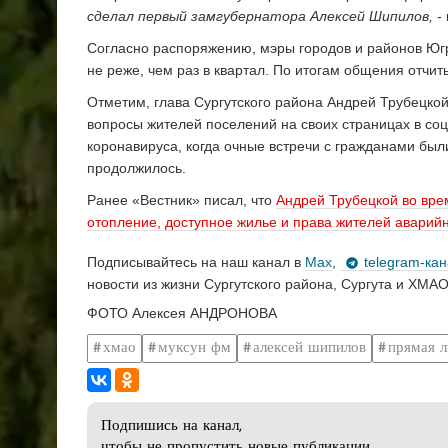
сделал первый замгубернатора Алексей Шипилов,
-
Согласно распоряжению, мэры городов и районов Юг
не реже, чем раз в квартал. По итогам общения отчи
Отметим, глава Сургутского района Андрей Трубецкой
вопросы жителей поселений на своих страницах в со
коронавируса, когда очные встречи с гражданами бы
продолжилось.
Ранее «Вестник» писал, что
Андрей Трубецкой во вре
отопление, доступное жилье и права жителей аварий
Подписывайтесь на наш канал в
Max
,
telegram-ка
новости из жизни Сургутского района, Сургута и ХМАО
ФОТО Алексея АНДРОНОВА
хмао
муксун фм
алексей шипилов
прямая л
Подпишись на канал,
чтобы не пропустить новые публикации