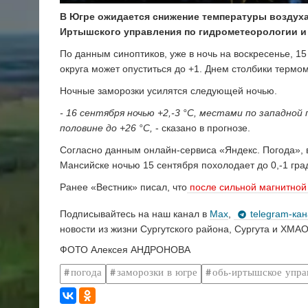
В Югре ожидается снижение температуры воздуха
Иртышского управления по гидрометеорологии и
По данным синоптиков, уже в ночь на воскресенье, 1
округа может опуститься до +1. Днем столбики термо
Ночные заморозки усилятся следующей ночью.
- 16 сентября ночью +2,-3 °С, местами по западной 
половине до +26 °С,
- сказано в прогнозе.
Согласно данным онлайн-сервиса «Яндекс. Погода», 
Мансийске ночью 15 сентября похолодает до 0,-1 град
Ранее «Вестник» писал, что
после сильной магнитной
Подписывайтесь на наш канал в
Max
,
telegram-ка
новости из жизни Сургутского района, Сургута и ХМАО
ФОТО Алексея АНДРОНОВА
погода
заморозки в югре
обь-иртышское упра