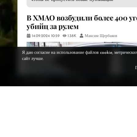
В ХМАО возбудили более 400 у
убийц за рулем
14.09.2024
10:59
1.38K
Максим Щербаков
Я даю согласие на использование файлов cookie, метрически
сайт лучше.
НА ГЛАВНУЮ
О ВЕСТНИКЕ
РЕКЛАМА
Р