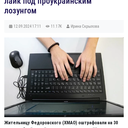
лайк под проукраинским
лозунгом
12.09.2024
17:11
11.17K
Ирина Скрылова
Жительницу Федоровского (ХМАО) оштрафовали на 30