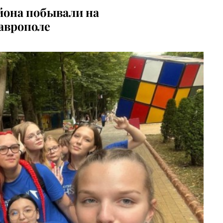
йона побывали на
аврополе