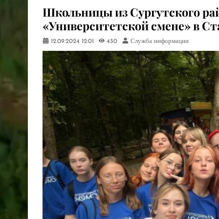
Школьницы из Сургутского ра
«Университетской смене» в Ст
12.09.2024
12:01
430
Служба информации