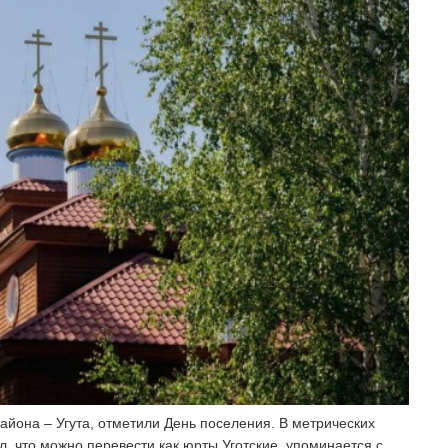
айона – Угута, отметили День поселения. В метрических
ул, что можно перевести как юрты Уготские, упоминается с