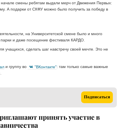
В начале смены ребятам выдали мерч от Движения Первых:
наму. А подарки от СКФУ можно было получить за победу в
ятельности, на Университетской смене было и много
р, парки и даже посещение фестиваля КАРДО.
ля учащихся, сделать шаг навстречу своей мечте. Это не
нал
и группу во
"ВКонтакте"
: там только самые важные
.
Подписаться
приглашают принять участие в
тавничества