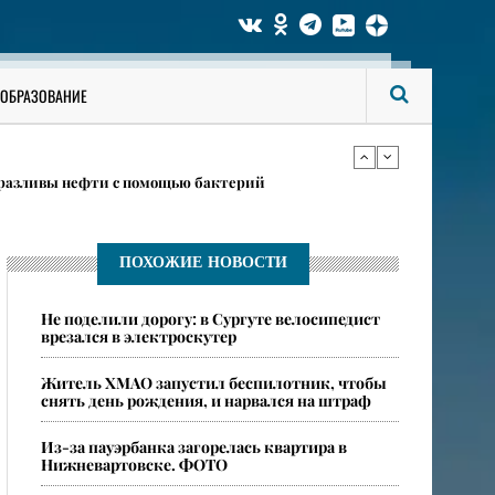
тных вейпов изъяли силовики в Нижневартовске
ОБРАЗОВАНИЕ
 с того света врачи в ХМАО
 разливы нефти с помощью бактерий
тных вейпов изъяли силовики в Нижневартовске
ПОХОЖИЕ НОВОСТИ
Не поделили дорогу: в Сургуте велосипедист
 с того света врачи в ХМАО
врезался в электроскутер
Житель ХМАО запустил беспилотник, чтобы
снять день рождения, и нарвался на штраф
​Из-за пауэрбанка загорелась квартира в
Нижневартовске. ФОТО