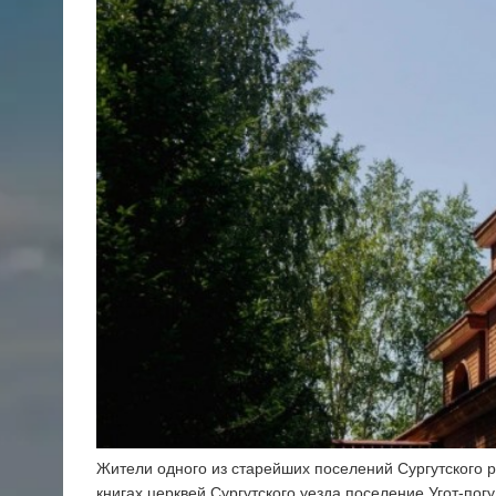
Жители одного из старейших поселений Сургутского р
книгах церквей Сургутского уезда поселение Угот-пог