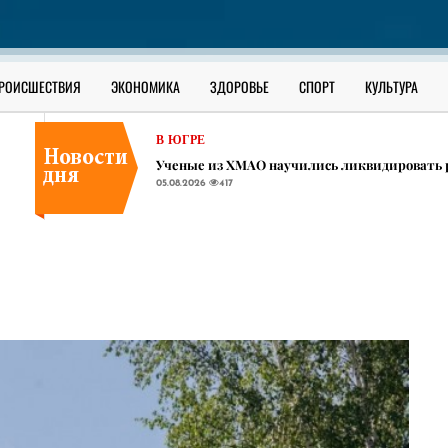
В ЮГРЕ
Пар вне закона: крупную партию контрафак
05.08.2026
405
В ЮГРЕ
РОИСШЕСТВИЯ
ЭКОНОМИКА
ЗДОРОВЬЕ
СПОРТ
КУЛЬТУРА
Жертву ДТП с размозженной головой вернули
05.08.2026
430
В ЮГРЕ
​Ученые из ХМАО научились ликвидировать
05.08.2026
417
В ЮГРЕ
Пар вне закона: крупную партию контрафак
05.08.2026
405
В ЮГРЕ
Жертву ДТП с размозженной головой вернули
05.08.2026
430